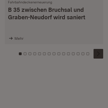
Fahrbahndeckenerneuerung
B 35 zwischen Bruchsal und
Graben-Neudorf wird saniert
Mehr
Zu Kachel: 0
Zu Kachel: 1
Zu Kachel: 2
Zu Kachel: 3
Zu Kachel: 4
Zu Kachel: 5
Zu Kachel: 6
Zu Kachel: 7
Zu Kachel: 8
Zu Kachel: 9
Zu Kachel: 10
Zu Kachel: 11
Zu Kachel: 12
Zu Kachel: 1
Zu Kachel