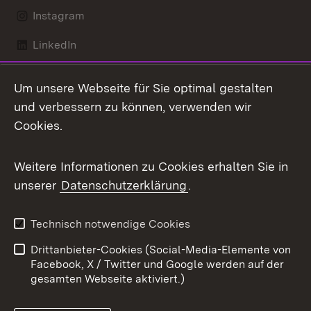
Instagram
LinkedIn
Mastodon
Um unsere Webseite für Sie optimal gestalten
X / Twitter
und verbessern zu können, verwenden wir
Cookies.
Youtube
Weitere Informationen zu Cookies erhalten Sie in
Zum 
unserer
Datenschutzerklärung
.
Kontakt
Datenschutz
Benutzungshinweise
Erklärung zur
Technisch notwendige Cookies
Barrierefreiheit
Drittanbieter-Cookies (Social-Media-Elemente von
Impressum
Cookies
Facebook, X / Twitter und Google werden auf der
gesamten Webseite aktiviert.)