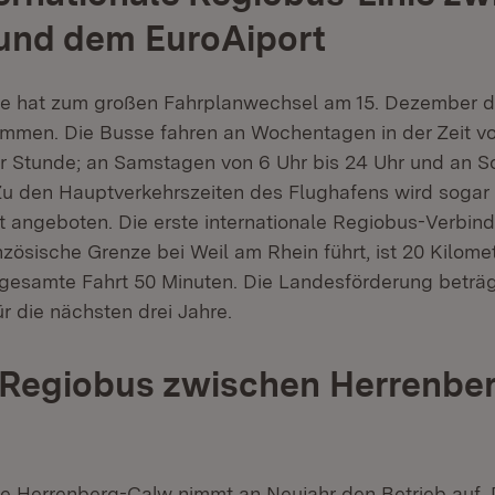
und dem EuroAiport
ie hat zum großen Fahrplanwechsel am 15. Dezember d
mmen. Die Busse fahren an Wochentagen in der Zeit vo
er Stunde; an Samstagen von 6 Uhr bis 24 Uhr und an 
 Zu den Hauptverkehrszeiten des Flughafens wird sogar
 angeboten. Die erste internationale Regiobus-Verbind
zösische Grenze bei Weil am Rhein führt, ist 20 Kilome
e gesamte Fahrt 50 Minuten. Die Landesförderung beträg
ür die nächsten drei Jahre.
 Regiobus zwischen Herrenbe
ie Herrenberg-Calw nimmt an Neujahr den Betrieb auf. 