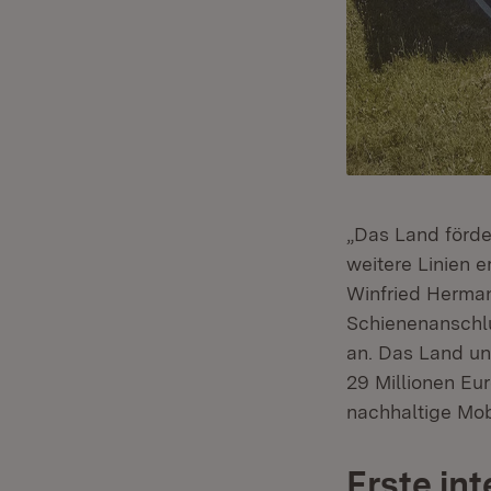
„Das Land förde
weitere Linien e
Winfried Herman
Schienenanschlu
an. Das Land un
29 Millionen Eu
nachhaltige Mobi
Erste in