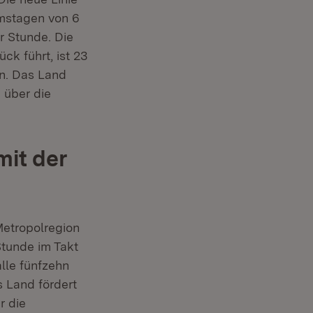
amstagen von 6
r Stunde. Die
k führt, ist 23
en. Das Land
 über die
it der
Metropolregion
Stunde im Takt
lle fünfzehn
s Land fördert
r die