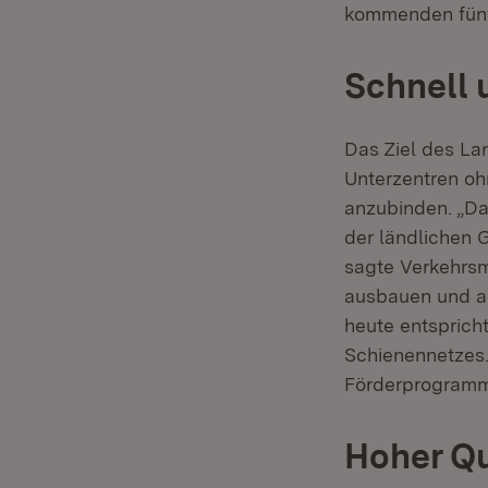
kommenden fünf
Schnell 
Das Ziel des La
Unterzentren oh
anzubinden. „Da
der ländlichen 
sagte Verkehrsm
ausbauen und al
heute entsprich
Schienennetzes.
Förderprogramm 
Hoher Qu