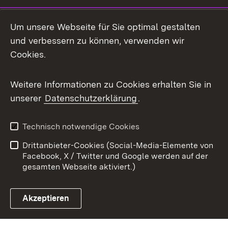
Mastodon
Um unsere Webseite für Sie optimal gestalten
X / Twitter
und verbessern zu können, verwenden wir
Cookies.
Youtube
Weitere Informationen zu Cookies erhalten Sie in
Zum 
unserer
Datenschutzerklärung
.
Kontakt
Datenschutz
Benutzungshinweise
Erklärung zur
Technisch notwendige Cookies
Barrierefreiheit
Drittanbieter-Cookies (Social-Media-Elemente von
Impressum
Cookies
Facebook, X / Twitter und Google werden auf der
gesamten Webseite aktiviert.)
Akzeptieren
Link zum Landesportal