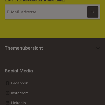
E-Mail zur Newsletter-Anmeldung
News
Themenübersicht
Social Media
Facebook
Instagram
LinkedIn