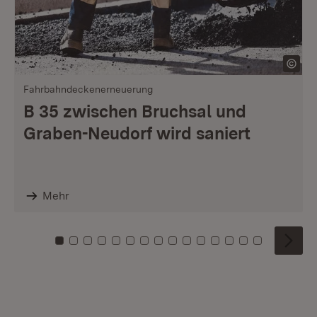
Fahrbahndeckenerneuerung
B 35 zwischen Bruchsal und
Graben-Neudorf wird saniert
Mehr
Zu Kachel: 0
Zu Kachel: 1
Zu Kachel: 2
Zu Kachel: 3
Zu Kachel: 4
Zu Kachel: 5
Zu Kachel: 6
Zu Kachel: 7
Zu Kachel: 8
Zu Kachel: 9
Zu Kachel: 10
Zu Kachel: 11
Zu Kachel: 12
Zu Kachel: 1
Zu Kachel