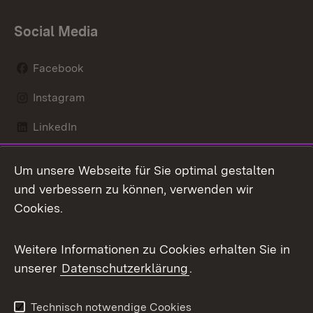
Social Media
Facebook
Instagram
LinkedIn
Mastodon
Um unsere Webseite für Sie optimal gestalten
X / Twitter
und verbessern zu können, verwenden wir
Cookies.
Youtube
Weitere Informationen zu Cookies erhalten Sie in
Zum 
unserer
Datenschutzerklärung
.
Kontakt
Datenschutz
Benutzungshinweise
Erklärung zur
Technisch notwendige Cookies