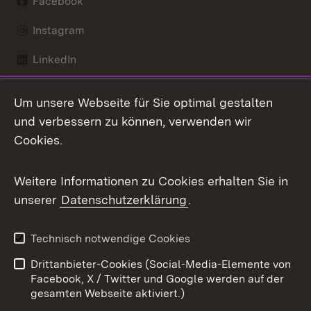
Facebook
Instagram
LinkedIn
Mastodon
Um unsere Webseite für Sie optimal gestalten
X / Twitter
und verbessern zu können, verwenden wir
Cookies.
Youtube
Weitere Informationen zu Cookies erhalten Sie in
Zum 
unserer
Datenschutzerklärung
.
Kontakt
Datenschutz
Benutzungshinweise
Erklärung zur
Technisch notwendige Cookies
Barrierefreiheit
Drittanbieter-Cookies (Social-Media-Elemente von
Impressum
Cookies
Facebook, X / Twitter und Google werden auf der
gesamten Webseite aktiviert.)