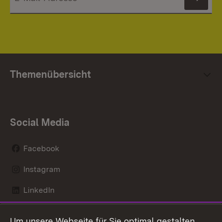
News
Themenübersicht
Social Media
Facebook
Instagram
LinkedIn
Mastodon
Um unsere Webseite für Sie optimal gestalten