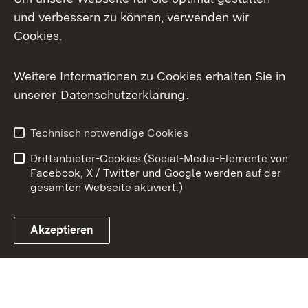
X / Twitter
und verbessern zu können, verwenden wir
Cookies.
Youtube
Weitere Informationen zu Cookies erhalten Sie in
Zum 
unserer
Datenschutzerklärung
.
Kontakt
Datenschutz
Benutzungshinweise
Erklärung zur
Technisch notwendige Cookies
Barrierefreiheit
Drittanbieter-Cookies (Social-Media-Elemente von
Impressum
Cookies
Facebook, X / Twitter und Google werden auf der
gesamten Webseite aktiviert.)
Akzeptieren
Link zum Landesportal