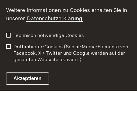
Weitere Informationen zu Cookies erhalten Sie in
Zum 
unserer
Datenschutzerklärung
.
Kontakt
Datenschutz
Benutzungshinweise
Erklärung zur
Technisch notwendige Cookies
Barrierefreiheit
Drittanbieter-Cookies (Social-Media-Elemente von
Impressum
Cookies
Facebook, X / Twitter und Google werden auf der
gesamten Webseite aktiviert.)
Akzeptieren
Link zum Landesportal