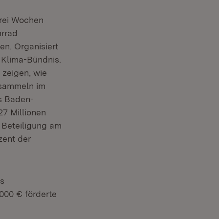
Drei Wochen
rrad
n. Organisiert
 Klima-Bündnis.
zeigen, wie
rsammeln im
us Baden-
27 Millionen
 Beteiligung am
ent der
es
000 € förderte