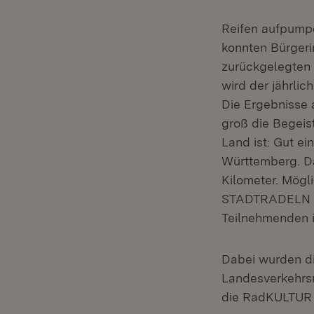
Reifen aufpumpe
konnten Bürger
zurückgelegten 
wird der jährli
Die Ergebnisse 
groß die Begei
Land ist: Gut e
Württemberg. Da
Kilometer. Mögl
STADTRADELN im
Teilnehmenden 
Dabei wurden d
Landesverkehrsm
die RadKULTUR 