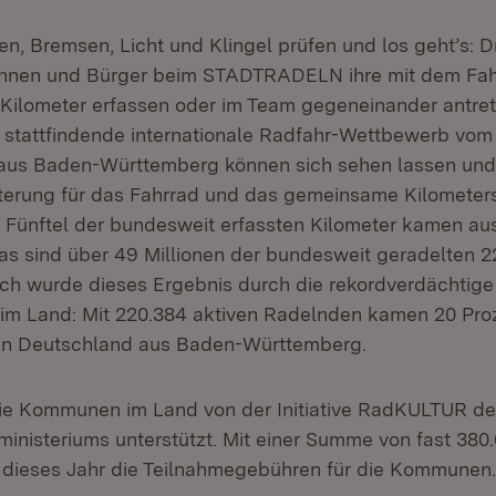
n, Bremsen, Licht und Klingel prüfen und los geht’s: 
innen und Bürger beim STADTRADELN ihre mit dem Fah
Kilometer erfassen oder im Team gegeneinander antrete
ch stattfindende internationale Radfahr-Wettbewerb vom
aus Baden-Württemberg können sich sehen lassen und 
sterung für das Fahrrad und das gemeinsame Kilomete
in Fünftel der bundesweit erfassten Kilometer kamen a
s sind über 49 Millionen der bundesweit geradelten 2
ich wurde dieses Ergebnis durch die rekordverdächtige
 Land: Mit 220.384 aktiven Radelnden kamen 20 Proz
in Deutschland aus Baden-Württemberg.
ie Kommunen im Land von der Initiative RadKULTUR d
inisteriums unterstützt. Mit einer Summe von fast 380.
dieses Jahr die Teilnahmegebühren für die Kommunen.