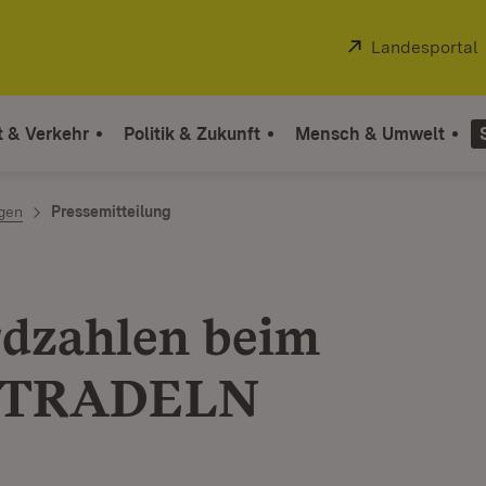
Extern:
Landesportal
t & Verkehr
Politik & Zukunft
Mensch & Umwelt
ngen
Pressemitteilung
dzahlen beim
DTRADELN