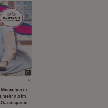
1/1
0 Menschen in
e mehr als im
CO
einsparen.
2