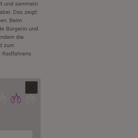
it und sammeln
abei. Das zeigt:
en. Beim
de Bürgerin und
 Indem die
ad zum
es Radfahrens
Original-Bild in neuem Tab öffnen