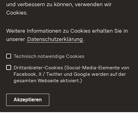
X / Twitter
und verbessern zu können, verwenden wir
Cookies.
Youtube
Weitere Informationen zu Cookies erhalten Sie in
Zum 
unserer
Datenschutzerklärung
.
Kontakt
Datenschutz
Benutzungshinweise
Erklärung zur
Technisch notwendige Cookies
Barrierefreiheit
Drittanbieter-Cookies (Social-Media-Elemente von
Impressum
Cookies
Facebook, X / Twitter und Google werden auf der
gesamten Webseite aktiviert.)
Akzeptieren
Link zum Landesportal