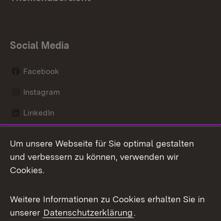
Social Media
Facebook
Instagram
LinkedIn
Mastodon
Um unsere Webseite für Sie optimal gestalten
X / Twitter
und verbessern zu können, verwenden wir
Cookies.
Youtube
Weitere Informationen zu Cookies erhalten Sie in
Zum 
unserer
Datenschutzerklärung
.
Kontakt
Datenschutz