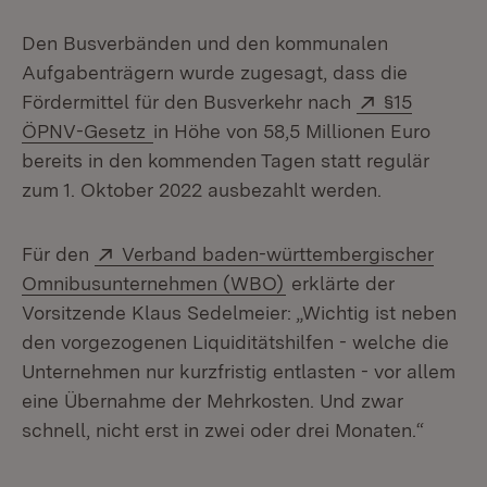
Den Busverbänden und den kommunalen
Aufgabenträgern wurde zugesagt, dass die
Extern:
Fördermittel für den Busverkehr nach
§15
(Öffnet in neuem Fenster)
ÖPNV-Gesetz
in Höhe von 58,5 Millionen Euro
bereits in den kommenden Tagen statt regulär
zum 1. Oktober 2022 ausbezahlt werden.
Extern:
Für den
Verband baden-württembergischer
(Öffnet in neuem Fenst
Omnibusunternehmen (WBO)
erklärte der
Vorsitzende Klaus Sedelmeier: „Wichtig ist neben
den vorgezogenen Liquiditätshilfen - welche die
Unternehmen nur kurzfristig entlasten - vor allem
eine Übernahme der Mehrkosten. Und zwar
schnell, nicht erst in zwei oder drei Monaten.“