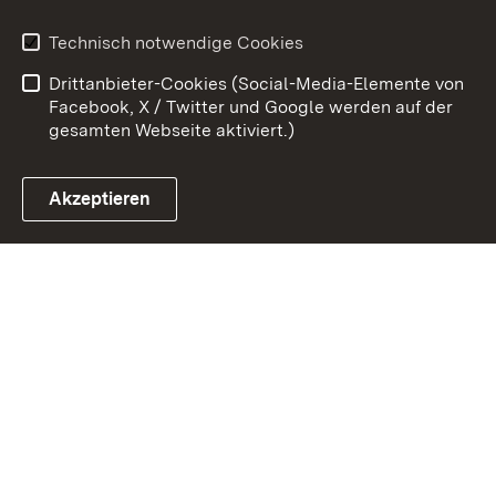
Benutzungshinweise
Erklärung zur
Technisch notwendige Cookies
Barrierefreiheit
Drittanbieter-Cookies (Social-Media-Elemente von
Impressum
Cookies
Facebook, X / Twitter und Google werden auf der
gesamten Webseite aktiviert.)
Akzeptieren
Link zum Landesportal