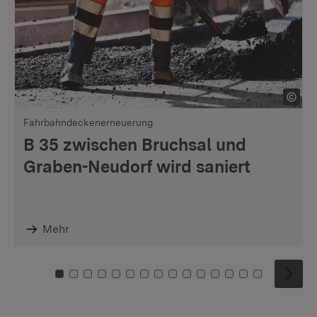
Fahrbahndeckenerneuerung
B 35 zwischen Bruchsal und
Graben-Neudorf wird saniert
Mehr
Zu Kachel: 0
Zu Kachel: 1
Zu Kachel: 2
Zu Kachel: 3
Zu Kachel: 4
Zu Kachel: 5
Zu Kachel: 6
Zu Kachel: 7
Zu Kachel: 8
Zu Kachel: 9
Zu Kachel: 10
Zu Kachel: 11
Zu Kachel: 12
Zu Kachel: 1
Zu Kachel