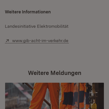
Weitere Informationen
Landesinitiative Elektromobilität
Extern:
(Öffnet in neuem Fe
www.gib-acht-im-verkehr.de
Weitere Meldungen