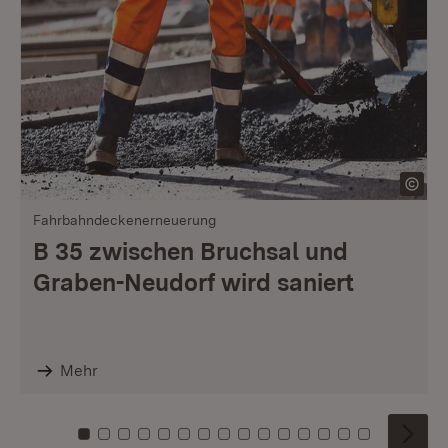
Fahrbahndeckenerneuerung
B 35 zwischen Bruchsal und
Graben-Neudorf wird saniert
Mehr
Zu Kachel: 0
Zu Kachel: 1
Zu Kachel: 2
Zu Kachel: 3
Zu Kachel: 4
Zu Kachel: 5
Zu Kachel: 6
Zu Kachel: 7
Zu Kachel: 8
Zu Kachel: 9
Zu Kachel: 10
Zu Kachel: 11
Zu Kachel: 12
Zu Kachel: 1
Zu Kachel