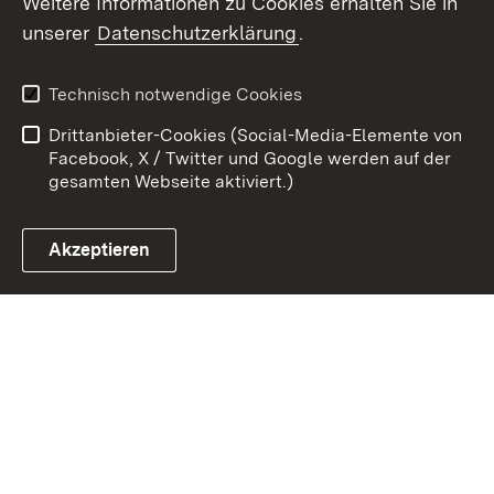
Weitere Informationen zu Cookies erhalten Sie in
Zum 
unserer
Datenschutzerklärung
.
Kontakt
Datenschutz
Benutzungshinweise
Erklärung zur
Technisch notwendige Cookies
Barrierefreiheit
Drittanbieter-Cookies (Social-Media-Elemente von
Impressum
Cookies
Facebook, X / Twitter und Google werden auf der
gesamten Webseite aktiviert.)
Akzeptieren
Link zum Landesportal