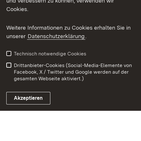
und verbessern zu können, verwenden wir
Cookies.
Youtube
Weitere Informationen zu Cookies erhalten Sie in
Zum 
unserer
Datenschutzerklärung
.
Kontakt
Datenschutz
Benutzungshinweise
Erklärung zur
Technisch notwendige Cookies
Barrierefreiheit
Drittanbieter-Cookies (Social-Media-Elemente von
Impressum
Cookies
Facebook, X / Twitter und Google werden auf der
gesamten Webseite aktiviert.)
Akzeptieren
Link zum Landesportal