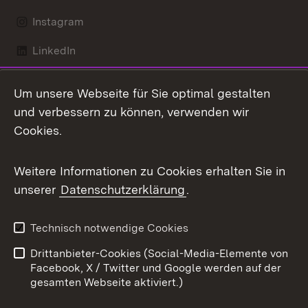
Instagram
LinkedIn
Mastodon
Um unsere Webseite für Sie optimal gestalten
X / Twitter
und verbessern zu können, verwenden wir
Cookies.
Youtube
Weitere Informationen zu Cookies erhalten Sie in
Zum 
unserer
Datenschutzerklärung
.
Kontakt
Datenschutz
Benutzungshinweise
Erklärung zur
Technisch notwendige Cookies
Barrierefreiheit
Drittanbieter-Cookies (Social-Media-Elemente von
Impressum
Cookies
Facebook, X / Twitter und Google werden auf der
gesamten Webseite aktiviert.)