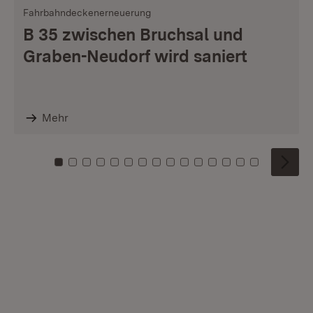
Fahrbahndeckenerneuerung
B 35 zwischen Bruchsal und
Graben-Neudorf wird saniert
Mehr
Zu Kachel: 0
Zu Kachel: 1
Zu Kachel: 2
Zu Kachel: 3
Zu Kachel: 4
Zu Kachel: 5
Zu Kachel: 6
Zu Kachel: 7
Zu Kachel: 8
Zu Kachel: 9
Zu Kachel: 10
Zu Kachel: 11
Zu Kachel: 12
Zu Kachel: 1
Zu Kachel