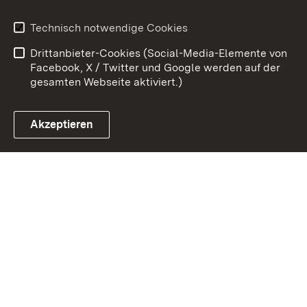
Benutzungshinweise
Erklärung zur
Technisch notwendige Cookies
Barrierefreiheit
Drittanbieter-Cookies (Social-Media-Elemente von
Impressum
Cookies
Facebook, X / Twitter und Google werden auf der
gesamten Webseite aktiviert.)
Akzeptieren
Link zum Landesportal