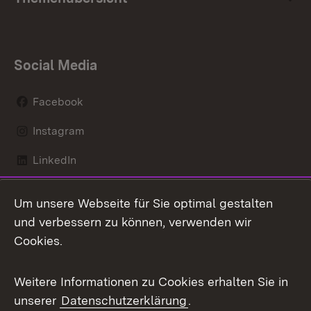
Social Media
Facebook
Instagram
LinkedIn
Mastodon
Um unsere Webseite für Sie optimal gestalten
X / Twitter
und verbessern zu können, verwenden wir
Cookies.
Youtube
Weitere Informationen zu Cookies erhalten Sie in
Zum 
unserer
Datenschutzerklärung
.
Kontakt
Datenschutz