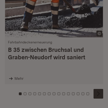
Fahrbahndeckenerneuerung
B 35 zwischen Bruchsal und
Graben-Neudorf wird saniert
Mehr
Zu Kachel: 0
Zu Kachel: 1
Zu Kachel: 2
Zu Kachel: 3
Zu Kachel: 4
Zu Kachel: 5
Zu Kachel: 6
Zu Kachel: 7
Zu Kachel: 8
Zu Kachel: 9
Zu Kachel: 10
Zu Kachel: 11
Zu Kachel: 12
Zu Kachel: 1
Zu Kachel