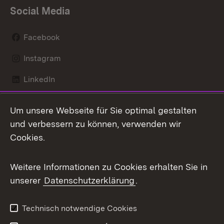
Social Media
Facebook
Instagram
LinkedIn
Mastodon
Um unsere Webseite für Sie optimal gestalten
X / Twitter
und verbessern zu können, verwenden wir
Cookies.
Youtube
Weitere Informationen zu Cookies erhalten Sie in
Zum 
unserer
Datenschutzerklärung
.
Kontakt
Datenschutz
Benutzungshinweise
Erklärung zur
Technisch notwendige Cookies
Barrierefreiheit