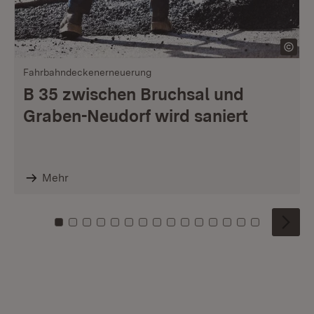
Fahrbahndeckenerneuerung
B 35 zwischen Bruchsal und
Graben-Neudorf wird saniert
Mehr
Zu Kachel: 0
Zu Kachel: 1
Zu Kachel: 2
Zu Kachel: 3
Zu Kachel: 4
Zu Kachel: 5
Zu Kachel: 6
Zu Kachel: 7
Zu Kachel: 8
Zu Kachel: 9
Zu Kachel: 10
Zu Kachel: 11
Zu Kachel: 12
Zu Kachel: 1
Zu Kachel