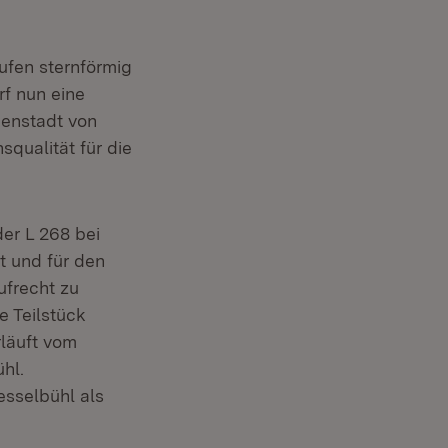
ufen sternförmig
rf nun eine
nenstadt von
qualität für die
der L 268 bei
t und für den
ufrecht zu
e Teilstück
rläuft vom
hl.
sselbühl als