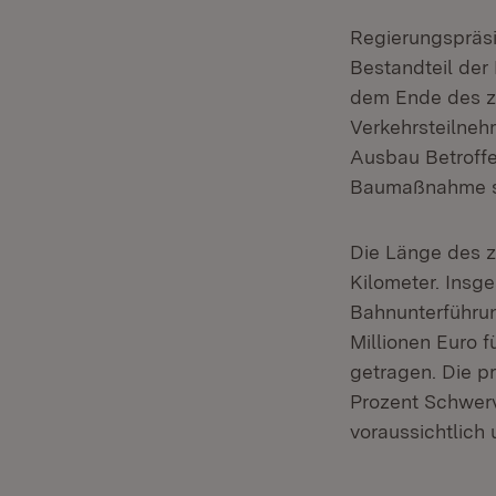
Regierungspräsi
Bestandteil der
dem Ende des zw
Verkehrsteilneh
Ausbau Betroffe
Baumaßnahme st
Die Länge des z
Kilometer. Insg
Bahnunterführun
Millionen Euro
getragen. Die pr
Prozent Schwerv
voraussichtlich 