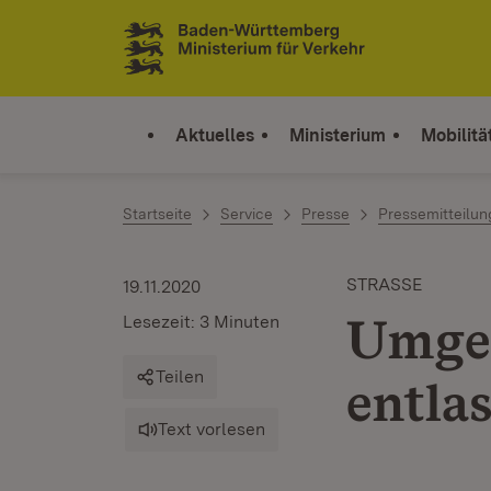
Zum Inhalt springen
Link zur Startseite
Aktuelles
Ministerium
Mobilitä
Startseite
Service
Presse
Pressemitteilu
STRASSE
19.11.2020
Umge
Lesezeit: 3 Minuten
Teilen
entlas
Text vorlesen