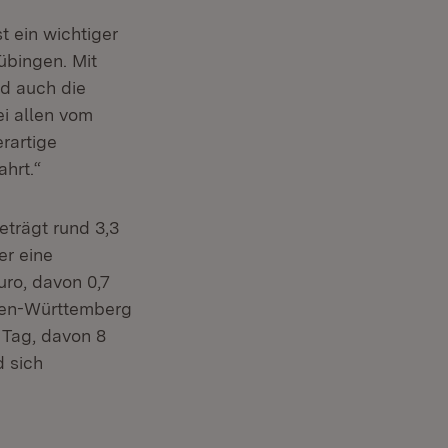
t ein wichtiger
übingen. Mit
nd auch die
i allen vom
rartige
hrt.“
trägt rund 3,3
er eine
uro, davon 0,7
den-Württemberg
 Tag, davon 8
d sich