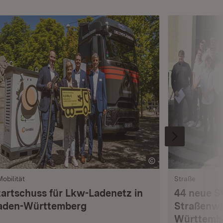
Mobilität
Straße
tartschuss für Lkw-Ladenetz in
44 neue S
aden-Württemberg
Straßenwä
Württemb