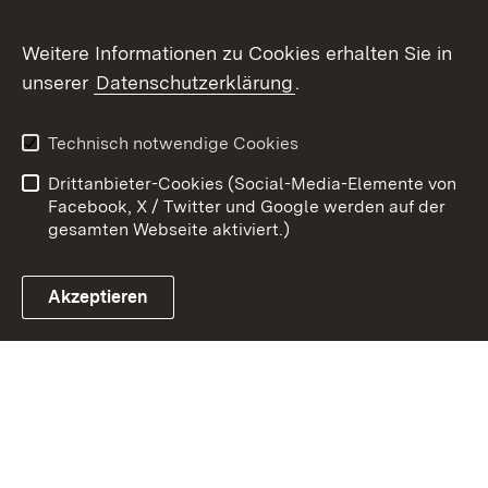
Youtube
Weitere Informationen zu Cookies erhalten Sie in
Zum 
unserer
Datenschutzerklärung
.
Kontakt
Datenschutz
Benutzungshinweise
Erklärung zur
Technisch notwendige Cookies
Barrierefreiheit
Drittanbieter-Cookies (Social-Media-Elemente von
Impressum
Cookies
Facebook, X / Twitter und Google werden auf der
gesamten Webseite aktiviert.)
Akzeptieren
Link zum Landesportal