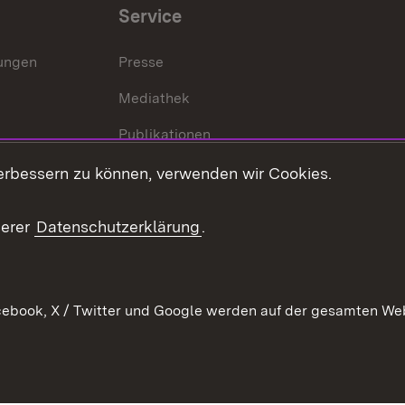
Service
lungen
Presse
Mediathek
Publikationen
Stellen und Ausbildung
erbessern zu können, verwenden wir Cookies.
Kontaktformular
serer
Datenschutzerklärung
.
Verkehrsinformationen
ebook, X / Twitter und Google werden auf der gesamten Webs
Kontakt
Datenschutz
Benutzungshinweise
Erkläru