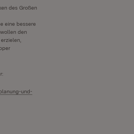
ecken des Großen
ie eine bessere
 wollen den
erzielen,
pper
r:
/planung-und-