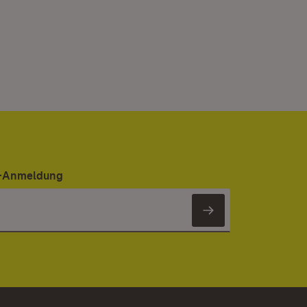
er-Anmeldung
Newsletter 