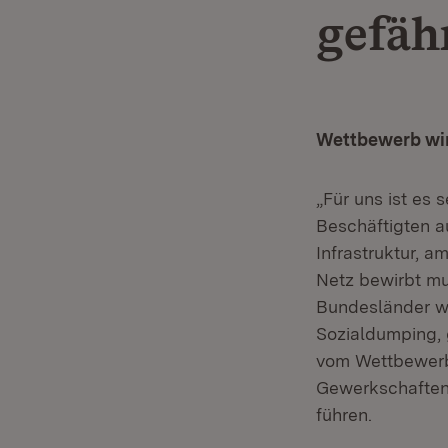
gefäh
Wettbewerb wir
„Für uns ist es
Beschäftigten a
Infrastruktur, am
Netz bewirbt mu
Bundesländer wi
Sozialdumping, 
vom Wettbewerb p
Gewerkschaften
führen.