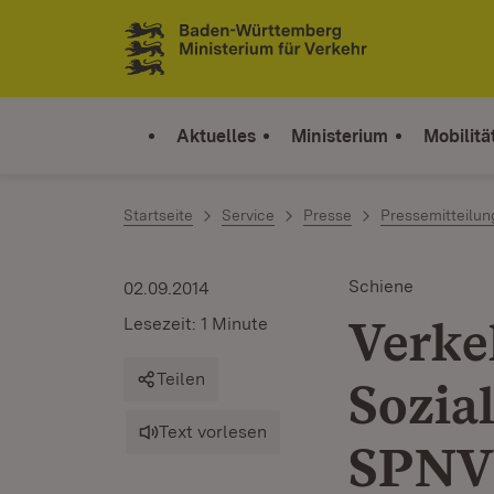
Zum Inhalt springen
Link zur Startseite
Aktuelles
Ministerium
Mobilitä
Startseite
Service
Presse
Pressemitteilu
Schiene
02.09.2014
Verke
Lesezeit: 1 Minute
Teilen
Sozia
Text vorlesen
SPNV-