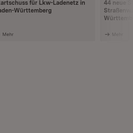
tartschuss für Lkw-Ladenetz in
44 neue S
aden-Württemberg
Straßenwä
Württemb
Mehr
Mehr