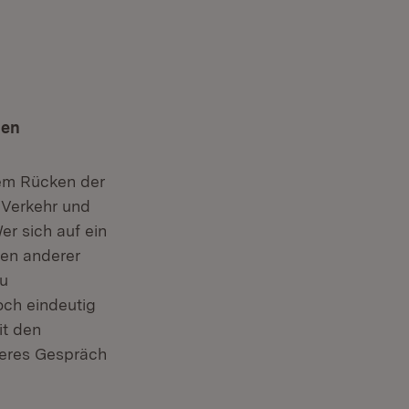
gen
dem Rücken der
 Verkehr und
Wer sich auf ein
gen anderer
zu
och eindeutig
it den
teres Gespräch