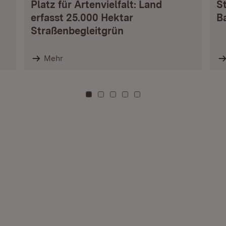
Platz für Artenvielfalt: Land
S
erfasst 25.000 Hektar
B
Straßenbegleitgrün
Mehr
Zu Kachel: 0
Zu Kachel: 3
Zu Kachel: 6
Zu Kachel: 9
Zu Kachel: 12