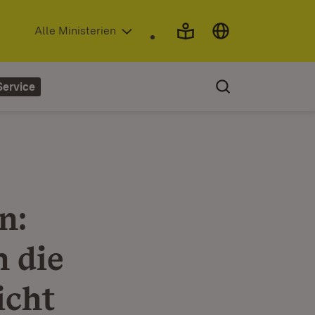
(Öffnet in neuem Fenster)
Alle Ministerien
Service
n:
h die
icht