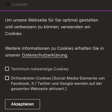
LinkedIn
Mastodon
Um unsere Webseite für Sie optimal gestalten
X / Twitter
und verbessern zu können, verwenden wir
Cookies.
Youtube
Weitere Informationen zu Cookies erhalten Sie in
Zum 
unserer
Datenschutzerklärung
.
Kontakt
Datenschutz
Benutzungshinweise
Erklärung zur
Technisch notwendige Cookies
Barrierefreiheit
Drittanbieter-Cookies (Social-Media-Elemente von
Impressum
Cookies
Facebook, X / Twitter und Google werden auf der
gesamten Webseite aktiviert.)
Akzeptieren
Link zum Landesportal