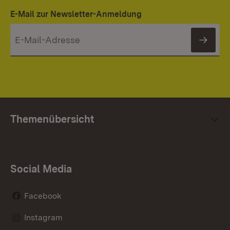
E-Mail zur Newsletter-Anmeldung
News
Themenübersicht
Social Media
Facebook
Instagram