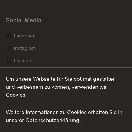
Social Media
Facebook
Instagram
LinkedIn
Mastodon
Um unsere Webseite für Sie optimal gestalten
X / Twitter
und verbessern zu können, verwenden wir
Cookies.
Youtube
Weitere Informationen zu Cookies erhalten Sie in
Zum 
unserer
Datenschutzerklärung
.
Kontakt
Datenschutz