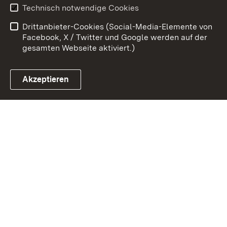
Benutzungshinweise
Erklärung zur
Technisch notwendige Cookies
Barrierefreiheit
Drittanbieter-Cookies (Social-Media-Elemente von
Impressum
Cookies
Facebook, X / Twitter und Google werden auf der
gesamten Webseite aktiviert.)
Akzeptieren
Link zum Landesportal