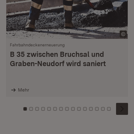
Fahrbahndeckenerneuerung
B 35 zwischen Bruchsal und
Graben-Neudorf wird saniert
Mehr
Zu Kachel: 0
Zu Kachel: 1
Zu Kachel: 2
Zu Kachel: 3
Zu Kachel: 4
Zu Kachel: 5
Zu Kachel: 6
Zu Kachel: 7
Zu Kachel: 8
Zu Kachel: 9
Zu Kachel: 10
Zu Kachel: 11
Zu Kachel: 12
Zu Kachel: 1
Zu Kachel