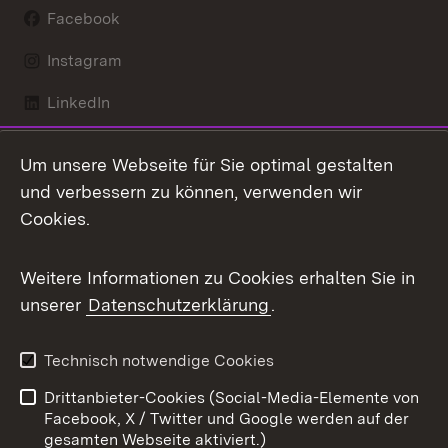
Facebook
Instagram
LinkedIn
Mastodon
Um unsere Webseite für Sie optimal gestalten
X / Twitter
und verbessern zu können, verwenden wir
Cookies.
Youtube
Weitere Informationen zu Cookies erhalten Sie in
Zum 
unserer
Datenschutzerklärung
.
Kontakt
Datenschutz
Benutzungshinweise
Erklärung zur
Technisch notwendige Cookies
Barrierefreiheit
Drittanbieter-Cookies (Social-Media-Elemente von
Impressum
Cookies
Facebook, X / Twitter und Google werden auf der
gesamten Webseite aktiviert.)