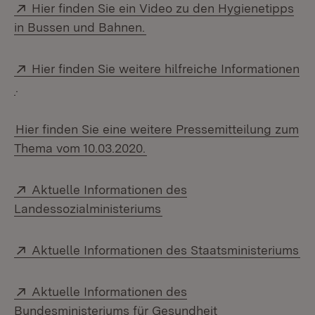
Extern:
Hier finden Sie ein Video zu den Hygienetipps
(Öffnet in neuem Fenster)
in Bussen und Bahnen.
Extern:
Hier finden Sie weitere hilfreiche Informationen
(Öffnet in neuem Fenster)
.
Hier finden Sie eine weitere Pressemitteilung zum
Thema vom 10.03.2020.
Extern:
Aktuelle Informationen des
(Öffnet in neuem Fenster)
Landessozialministeriums
Extern:
(Ö
Aktuelle Informationen des Staatsministeriums
Extern:
Aktuelle Informationen des
(Öffnet in neuem
Bundesministeriums für Gesundheit