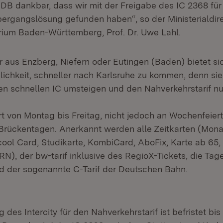
 DB dankbar, dass wir mit der Freigabe des IC 2368 fü
bergangslösung gefunden haben“, so der Ministerialdir
rium Baden-Württemberg, Prof. Dr. Uwe Lahl.
 aus Enzberg, Niefern oder Eutingen (Baden) bietet sic
ichkeit, schneller nach Karlsruhe zu kommen, denn sie
en schnellen IC umsteigen und den Nahverkehrstarif nu
rt von Montag bis Freitag, nicht jedoch an Wochenfeie
rückentagen. Anerkannt werden alle Zeitkarten (Mona
cool Card, Studikarte, KombiCard, AboFix, Karte ab 65,
), der bw-tarif inklusive des RegioX-Tickets, die Tag
d der sogenannte C-Tarif der Deutschen Bahn.
des Intercity für den Nahverkehrstarif ist befristet bis