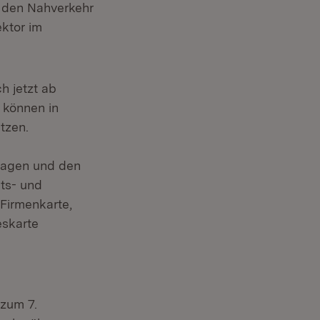
r den Nahverkehr
ektor im
h jetzt ab
 können in
tzen.
rtagen und den
ts- und
 Firmenkarte,
eskarte
 zum 7.