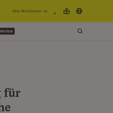
(Öffnet in neuem Fenster)
Alle Ministerien
Service
 für
he