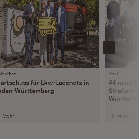
Mobilität
Straße
tartschuss für Lkw-Ladenetz in
44 neue S
aden-Württemberg
Straßenwä
Württemb
Mehr
Mehr