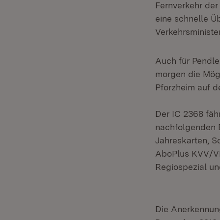
Fernverkehr der
eine schnelle Ü
Verkehrsministe
Auch für Pendler
morgen die Mögl
Pforzheim auf d
Der IC 2368 fäh
nachfolgenden B
Jahreskarten, S
AboPlus KVV/VRN
Regiospezial un
Die Anerkennung 