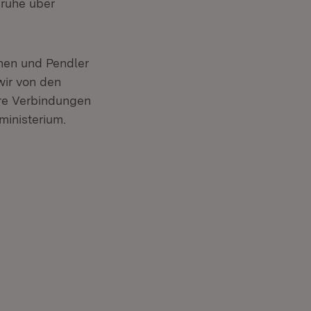
sruhe über
nen und Pendler
wir von den
ere Verbindungen
inisterium.