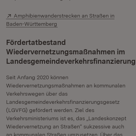
Extern:
Amphibienwanderstrecken an Straßen in
(Öffnet in neuem Fenster)
Baden-Württemberg
Fördertatbestand
Wiedervernetzungsmaßnahmen im
Landesgemeindeverkehrsfinanzierung
Seit Anfang 2020 können
Wiedervernetzungsmaßnahmen an kommunalen
Verkehrswegen über das
Landesgemeindeverkehrsfinanzierungsgesetz
(LGVFG) gefördert werden. Ziel des
Verkehrsministeriums ist es, das „Landeskonzept
Wiedervernetzung an Straßen“ sukzessive auch
an kommunalen Straßen umzusetzen. Über das