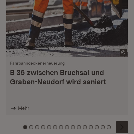
Fahrbahndeckenerneuerung
B 35 zwischen Bruchsal und
Graben-Neudorf wird saniert
Mehr
Zu Kachel: 0
Zu Kachel: 1
Zu Kachel: 2
Zu Kachel: 3
Zu Kachel: 4
Zu Kachel: 5
Zu Kachel: 6
Zu Kachel: 7
Zu Kachel: 8
Zu Kachel: 9
Zu Kachel: 10
Zu Kachel: 11
Zu Kachel: 12
Zu Kachel: 1
Zu Kachel