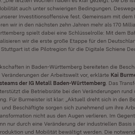
: „Die letzten Wochen haben es klar gezeigt: Die DB is
Mobilität auch unter schwierigen Bedingungen. Deswege
unserer Investitionsoffensive fest. Gemeinsam mit de
eren wir in den nächsten zehn Jahren mehr als 170 Milli
ttemberg spielt dabei eine Schlüsselrolle: Mit dem Ba
alisieren wir die erste große Etappe für den Deutschla
tuttgart ist die Pilotregion für die Digitale Schiene De
schaften in Baden-Württemberg bereiteten die Beschä
Veränderungen der Arbeitswelt vor, erklärte
Kai Burm
steams der IG Metall Baden-Württemberg
. Das Trans
nterstützt die Betriebsräte bei den Veränderungen rund 
ung. Für Burmeister ist klar: „Aktuell dreht sich in den 
 und Beschäftigte sorgen sich zunehmend um ihre Arbe
ransformation nicht aus den Augen verlieren. Im Gegente
n nur durch eine Veränderung der industriellen Basis 
Produktion und Mobilität bewältigt werden. Die notwen