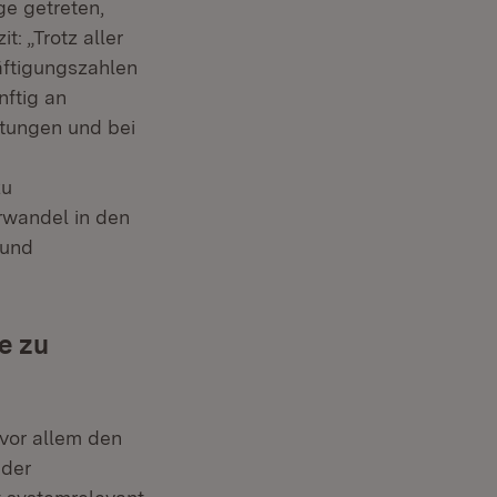
ge getreten,
: „Trotz aller
äftigungszahlen
nftig an
tungen und bei
zu
rwandel in den
 und
e zu
t vor allem den
 der