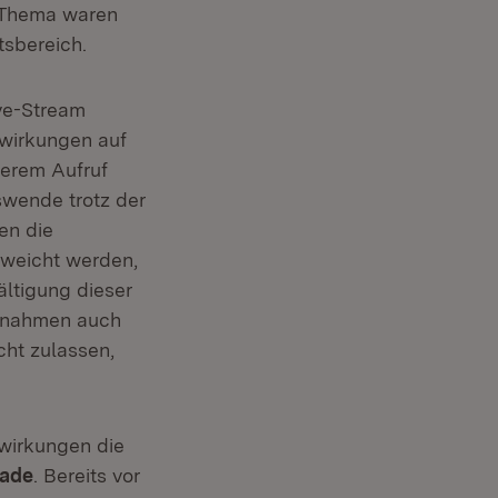
 Thema waren
tsbereich.
ive-Stream
wirkungen auf
serem Aufruf
swende trotz der
en die
eweicht werden,
ältigung dieser
aßnahmen auch
cht zulassen,
wirkungen die
hade
. Bereits vor