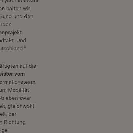
t systemrelevant
n halten wir
m Bund und den
arden
hnprojekt
ndtakt. Und
utschland.“
ftigten auf die
eister vom
formationsteam
um Mobilität
Betrieben zwar
it, gleichwohl
il, der
in Richtung
dige