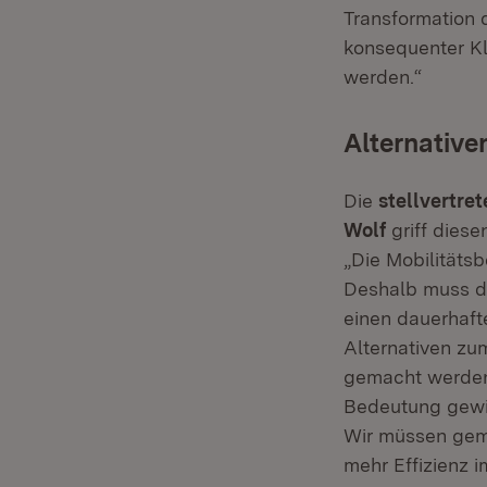
Transformation d
konsequenter K
werden.“
Alternativ
Die
stellvertre
Wolf
griff diese
„Die Mobilitätsb
Deshalb muss d
einen dauerhaft
Alternativen zu
gemacht werden
Bedeutung gewin
Wir müssen geme
mehr Effizienz 