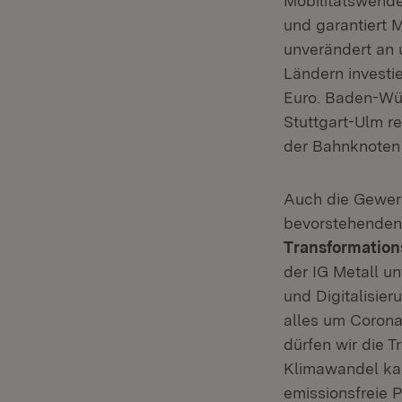
Mobilitätswende
und garantiert 
unverändert an 
Ländern investi
Euro. Baden-Wür
Stuttgart-Ulm re
der Bahnknoten S
Auch die Gewerk
bevorstehenden 
Transformation
der IG Metall u
und Digitalisier
alles um Corona
dürfen wir die T
Klimawandel kan
emissionsfreie 