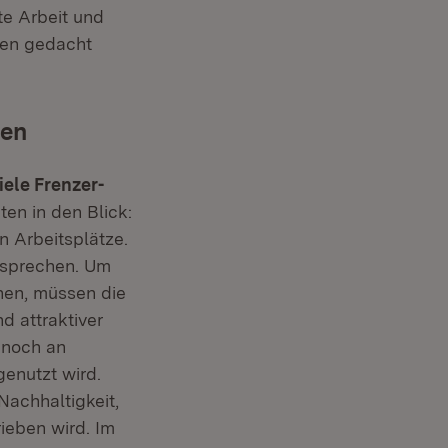
te Arbeit und
men gedacht
uen
ele Frenzer-
ten in den Blick:
n Arbeitsplätze.
tsprechen. Um
hen, müssen die
d attraktiver
 noch an
enutzt wird.
achhaltigkeit,
ieben wird. Im