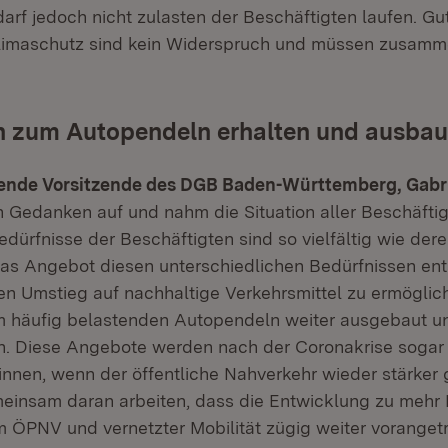
arf jedoch nicht zulasten der Beschäftigten laufen. Gu
limaschutz sind kein Widerspruch und müssen zusam
en zum Autopendeln erhalten und ausba
tende Vorsitzende des DGB Baden-Württemberg, Gabri
n Gedanken auf und nahm die Situation aller Beschäftig
edürfnisse der Beschäftigten sind so vielfältig wie dere
as Angebot diesen unterschiedlichen Bedürfnissen en
en Umstieg auf nachhaltige Verkehrsmittel zu ermöglic
m häufig belastenden Autopendeln weiter ausgebaut un
. Diese Angebote werden nach der Coronakrise sogar
nen, wenn der öffentliche Nahverkehr wieder stärker g
insam daran arbeiten, dass die Entwicklung zu mehr N
im ÖPNV und vernetzter Mobilität zügig weiter vorangetr