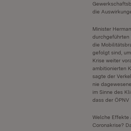
Gewerkschaftsb
die Auswirkunge
Minister Herman
durchgeführten 
die Mobilitätsb
gefolgt sind, u
Krise weiter vo
ambitionierten 
sagte der Verke
nie dagewesene
im Sinne des Kl
dass der ÖPNV e
Welche Effekte 
Coronakrise? D