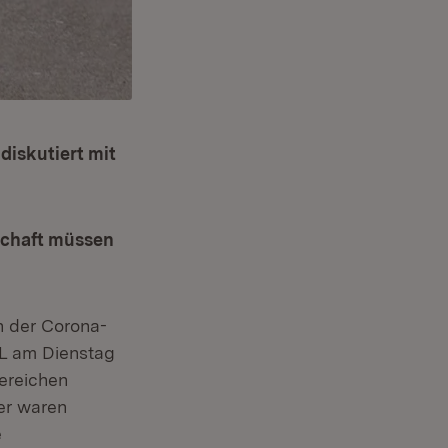
n
diskutiert mit
schaft müssen
h der Corona-
dL am Dienstag
ereichen
er waren
e