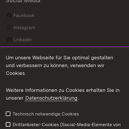
Social Media
Facebook
Instagram
LinkedIn
Mastodon
Um unsere Webseite für Sie optimal gestalten
X / Twitter
und verbessern zu können, verwenden wir
Cookies.
Youtube
Weitere Informationen zu Cookies erhalten Sie in
Zum 
unserer
Datenschutzerklärung
.
Kontakt
Datenschutz
Benutzungshinweise
Erklärung zur
Technisch notwendige Cookies
Barrierefreiheit
Drittanbieter-Cookies (Social-Media-Elemente von
Impressum
Cookies