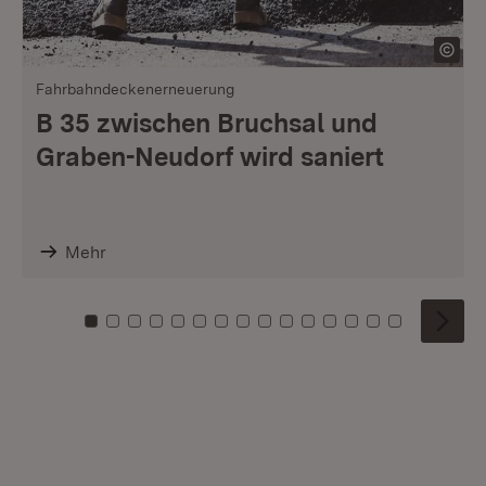
Fahrbahndeckenerneuerung
B 35 zwischen Bruchsal und
Graben-Neudorf wird saniert
Mehr
Zu Kachel: 0
Zu Kachel: 1
Zu Kachel: 2
Zu Kachel: 3
Zu Kachel: 4
Zu Kachel: 5
Zu Kachel: 6
Zu Kachel: 7
Zu Kachel: 8
Zu Kachel: 9
Zu Kachel: 10
Zu Kachel: 11
Zu Kachel: 12
Zu Kachel: 1
Zu Kachel