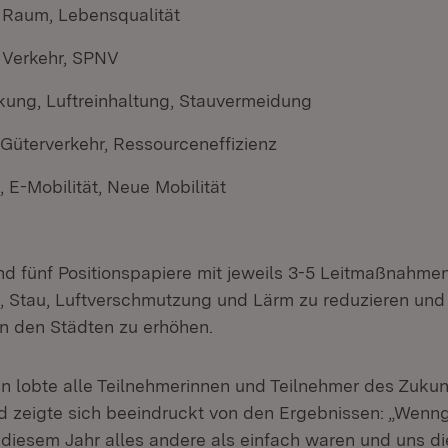
r Raum, Lebensqualität
r Verkehr, SPNV
kung, Luftreinhaltung, Stauvermeidung
, Güterverkehr, Ressourceneffizienz
 E-Mobilität, Neue Mobilität
nd fünf Positionspapiere mit jeweils 3-5 Leitmaßnahmen
n, Stau, Luftverschmutzung und Lärm zu reduzieren und 
in den Städten zu erhöhen.
n lobte alle Teilnehmerinnen und Teilnehmer des Zukunf
zeigte sich beeindruckt von den Ergebnissen: „Wenng
diesem Jahr alles andere als einfach waren und uns d