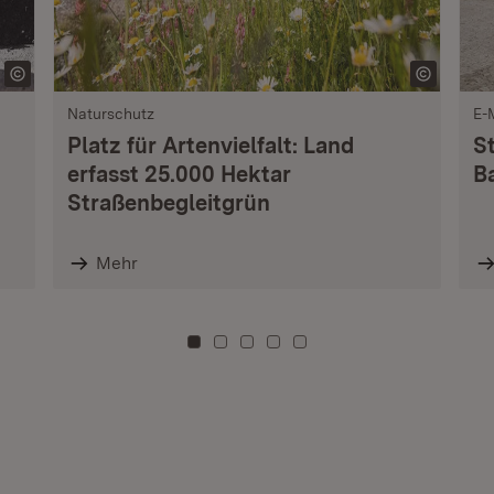
Naturschutz
E-
Platz für Artenvielfalt: Land
S
erfasst 25.000 Hektar
B
Straßenbegleitgrün
Mehr
Zu Kachel: 0
Zu Kachel: 3
Zu Kachel: 6
Zu Kachel: 9
Zu Kachel: 12