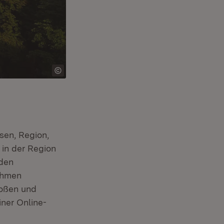
sen, Region,
 in der Region
 den
ahmen
toßen und
ner Online-