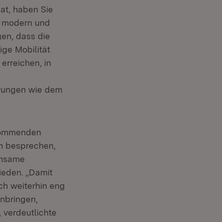
at, haben Sie
ie modern und
en, dass die
ige Mobilität
erreichen, in
erungen wie dem
 kommenden
en besprechen,
insame
ieden. „Damit
uch weiterhin eng
nbringen,
 verdeutlichte