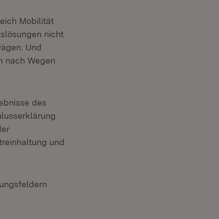
eich Mobilität
tslösungen nicht
wägen. Und
sam nach Wegen
gebnisse des
hlusserklärung
der
ftreinhaltung und
lungsfeldern