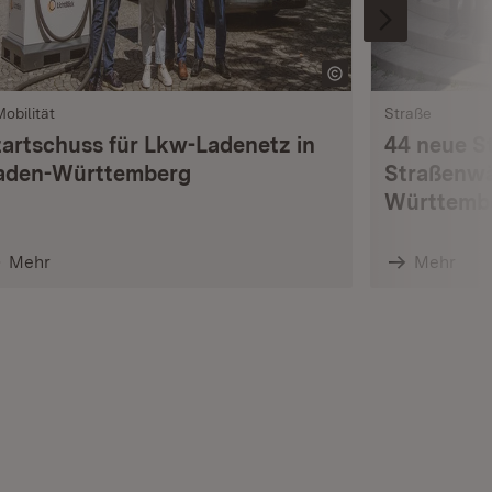
Mobilität
Straße
tartschuss für Lkw-Ladenetz in
44 neue S
aden-Württemberg
Straßenwä
Württemb
Mehr
Mehr