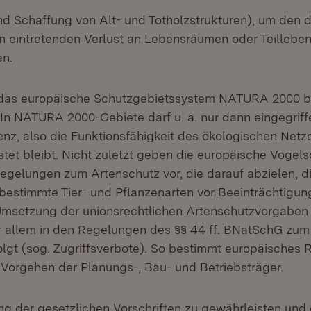
nd Schaffung von Alt- und Totholzstrukturen), um den 
 eintretenden Verlust an Lebensräumen oder Teillebe
n.
lt das europäische Schutzgebietssystem NATURA 2000 
In NATURA 2000-Gebiete darf u. a. nur dann eingegrif
nz, also die Funktionsfähigkeit des ökologischen Ne
stet bleibt. Nicht zuletzt geben die europäische Vogels
Regelungen zum Artenschutz vor, die darauf abzielen, d
bestimmte Tier- und Pflanzenarten vor Beeinträchtigun
msetzung der unionsrechtlichen Artenschutzvorgaben i
r allem in den Regelungen des §§ 44 ff. BNatSchG zu
olgt (sog. Zugriffsverbote). So bestimmt europäisches 
 Vorgehen der Planungs-, Bau- und Betriebsträger.
ng der gesetzlichen Vorschriften zu gewährleisten und 