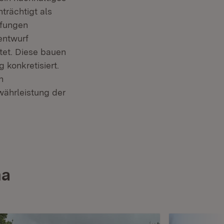
trächtigt als
üfungen
entwurf
tet. Diese bauen
 konkretisiert.
n
währleistung der
ma