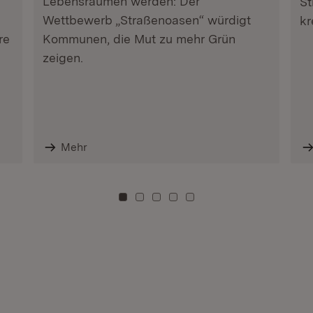
Lebensräumen werden: Der
St
Wettbewerb „Straßenoasen“ würdigt
kr
re
Kommunen, die Mut zu mehr Grün
zeigen.
Mehr
Zu Kachel: 0
Zu Kachel: 3
Zu Kachel: 6
Zu Kachel: 9
Zu Kachel: 12