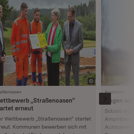
raßenoasen
Amphibien
ettbewerb „Straßenoasen“
Augen auf
artet erneut
Sobald es w
r Wettbewerb „Straßenoasen“ startet
Amphibien 
neut. Kommunen bewerben sich mit
Achtsamkeit