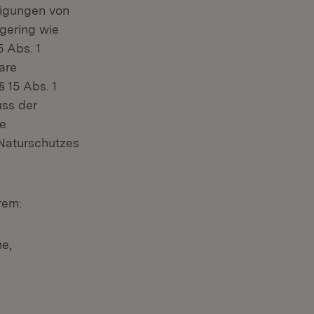
tigungen von
gering wie
5 Abs. 1
are
 15 Abs. 1
uss der
re
Naturschutzes
rem:
e,