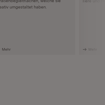
raßenbegleitflächen, welche sie
Tiere und H
eativ umgestaltet haben.
Mehr
Mehr