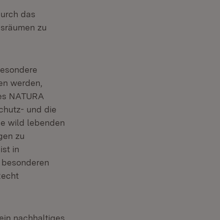
durch das
nsräumen zu
besondere
fen werden,
tzes NATURA
chutz- und die
ie wild lebenden
gen zu
st in
m besonderen
Recht
ein nachhaltiges