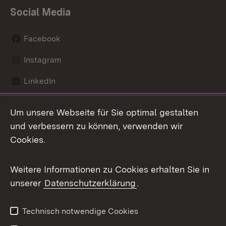
Social Media
Facebook
Instagram
LinkedIn
Mastodon
Um unsere Webseite für Sie optimal gestalten
X / Twitter
und verbessern zu können, verwenden wir
Cookies.
Youtube
Weitere Informationen zu Cookies erhalten Sie in
Zum 
unserer
Datenschutzerklärung
.
Kontakt
Datenschutz
Benutzungshinweise
Erklärung zur
Technisch notwendige Cookies
Barrierefreiheit