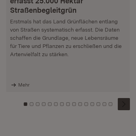
erfasst 25.000 Hektar
Straßenbegleitgrün
Erstmals hat das Land Grünflächen entlang
von Straßen systematisch erfasst. Die Daten
schaffen die Grundlage, neue Lebensräume
für Tiere und Pflanzen zu erschließen und die
Artenvielfalt zu stärken.
Mehr
Zu Kachel: 0
Zu Kachel: 1
Zu Kachel: 2
Zu Kachel: 3
Zu Kachel: 4
Zu Kachel: 5
Zu Kachel: 6
Zu Kachel: 7
Zu Kachel: 8
Zu Kachel: 9
Zu Kachel: 10
Zu Kachel: 11
Zu Kachel: 12
Zu Kachel: 1
Zu Kachel