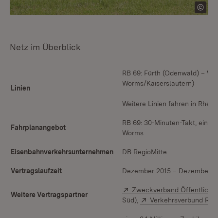
Netz im Überblick
RB 69: Fürth (Odenwald) – We
Worms/Kaiserslautern)
Linien
Weitere Linien fahren in Rhein
RB 69: 30-Minuten-Takt, einze
Fahrplanangebot
Worms
Eisenbahnverkehrsunternehmen
DB RegioMitte
Vertragslaufzeit
Dezember 2015 – Dezember 2
Extern:
Zweckverband Öffentlicher
Weitere Vertragspartner
Extern:
Süd),
Verkehrsverbund Rhe