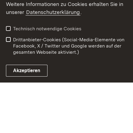
Weitere Informationen zu Cookies erhalten Sie in
Zum 
unserer
Datenschutzerklärung
.
Kontakt
Datenschutz
Benutzungshinweise
Erklärung zur
Technisch notwendige Cookies
Barrierefreiheit
Drittanbieter-Cookies (Social-Media-Elemente von
Impressum
Cookies
Facebook, X / Twitter und Google werden auf der
gesamten Webseite aktiviert.)
Akzeptieren
Link zum Landesportal