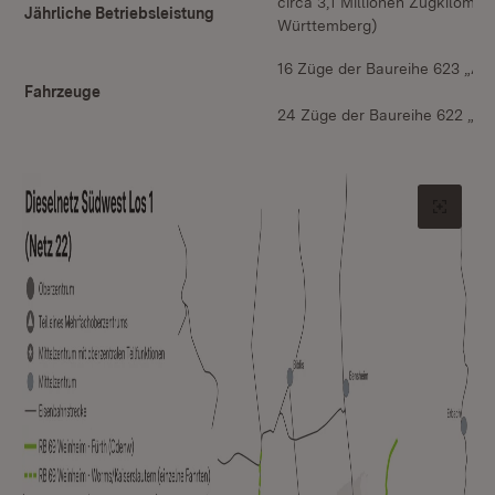
circa 3,1 Millionen Zugkilomet
Jährliche Betriebsleistung
Württemberg)
16 Züge der Baureihe 623 „Alst
Fahrzeuge
24 Züge der Baureihe 622 „Alst
Origin