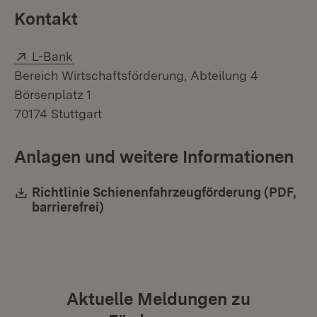
Kontakt
Extern:
(Öffnet in neuem Fenster)
L-Bank
Bereich Wirtschaftsförderung, Abteilung 4
Börsenplatz 1
70174 Stuttgart
Anlagen und weitere Informationen
Download:
Richtlinie Schienenfahrzeugförderung (PDF,
barrierefrei)
(Öffnet in neuem Fenster)
Aktuelle Meldungen zu