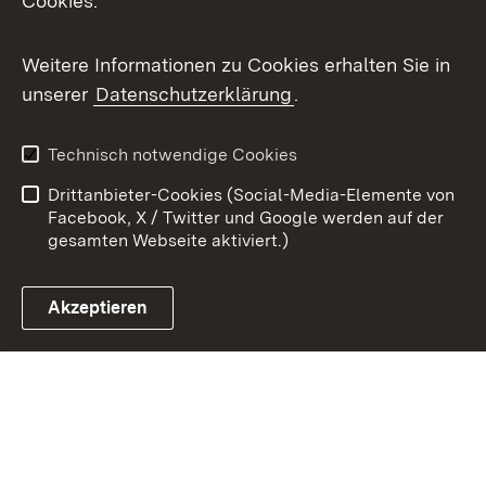
Cookies.
Youtube
Weitere Informationen zu Cookies erhalten Sie in
Zum 
unserer
Datenschutzerklärung
.
Kontakt
Datenschutz
Benutzungshinweise
Erklärung zur
Technisch notwendige Cookies
Barrierefreiheit
Drittanbieter-Cookies (Social-Media-Elemente von
Impressum
Cookies
Facebook, X / Twitter und Google werden auf der
gesamten Webseite aktiviert.)
Akzeptieren
Link zum Landesportal