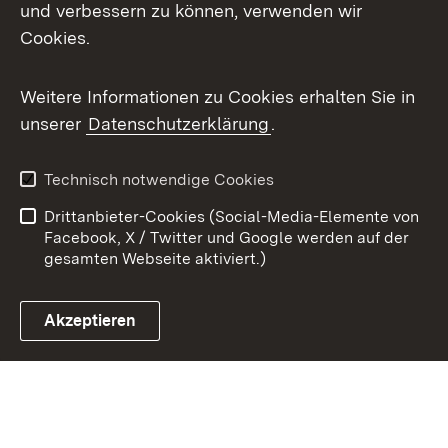
X / Twitter
und verbessern zu können, verwenden wir
Cookies.
Youtube
Weitere Informationen zu Cookies erhalten Sie in
Zum 
unserer
Datenschutzerklärung
.
Kontakt
Datenschutz
Benutzungshinweise
Erklärung zur
Technisch notwendige Cookies
Barrierefreiheit
Drittanbieter-Cookies (Social-Media-Elemente von
Impressum
Cookies
Facebook, X / Twitter und Google werden auf der
gesamten Webseite aktiviert.)
Akzeptieren
Link zum Landesportal