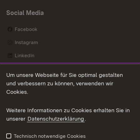
Social Media
Facebook
Instagram
LinkedIn
Mastodon
Um unsere Webseite für Sie optimal gestalten
X / Twitter
und verbessern zu können, verwenden wir
Cookies.
Youtube
Weitere Informationen zu Cookies erhalten Sie in
Zum 
unserer
Datenschutzerklärung
.
Kontakt
Datenschutz
Benutzungshinweise
Erklärung zur
Technisch notwendige Cookies
Barrierefreiheit