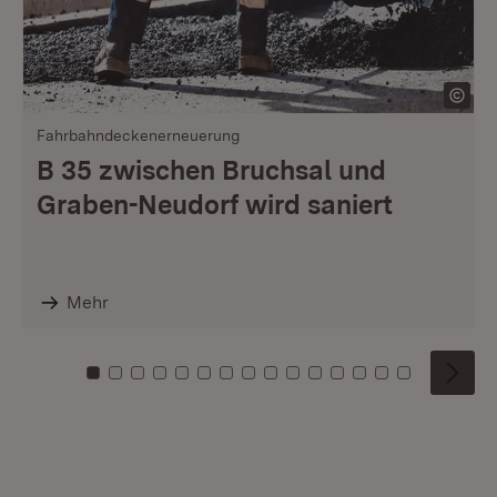
Fahrbahndeckenerneuerung
B 35 zwischen Bruchsal und
Graben-Neudorf wird saniert
Mehr
Zu Kachel: 0
Zu Kachel: 1
Zu Kachel: 2
Zu Kachel: 3
Zu Kachel: 4
Zu Kachel: 5
Zu Kachel: 6
Zu Kachel: 7
Zu Kachel: 8
Zu Kachel: 9
Zu Kachel: 10
Zu Kachel: 11
Zu Kachel: 12
Zu Kachel: 1
Zu Kachel