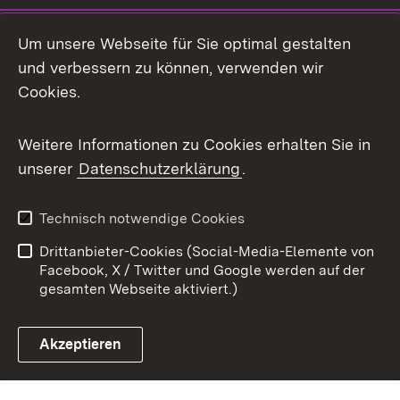
Mastodon
Um unsere Webseite für Sie optimal gestalten
X / Twitter
und verbessern zu können, verwenden wir
Cookies.
Youtube
Weitere Informationen zu Cookies erhalten Sie in
Zum 
unserer
Datenschutzerklärung
.
Kontakt
Datenschutz
Benutzungshinweise
Erklärung zur
Technisch notwendige Cookies
Barrierefreiheit
Drittanbieter-Cookies (Social-Media-Elemente von
Impressum
Cookies
Facebook, X / Twitter und Google werden auf der
gesamten Webseite aktiviert.)
Akzeptieren
Link zum Landesportal