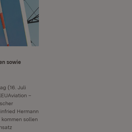
gen sowie
g (16. Juli
lEUAviation –
ischer
Winfried Hermann
tz kommen sollen
nsatz