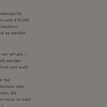
tenzial für
um rund 470.000
Produktion
und es werden
 von reFuels –
üllt werden
chutz und auch
r die
deuropa oder
olen, die
rzu muss so bald
.“