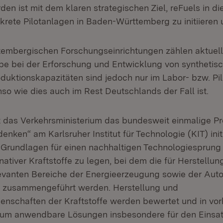
en ist mit dem klaren strategischen Ziel, reFuels in di
krete Pilotanlagen in Baden-Württemberg zu initiieren
embergischen Forschungseinrichtungen zählen aktuell 
pe bei der Erforschung und Entwicklung von synthetis
roduktionskapazitäten sind jedoch nur im Labor- bzw. P
so wie dies auch im Rest Deutschlands der Fall ist.
t das Verkehrsministerium das bundesweit einmalige Pro
enken“ am Karlsruher Institut für Technologie (KIT) initi
, Grundlagen für einen nachhaltigen Technologiesprung 
nativer Kraftstoffe zu legen, bei dem die für Herstellun
vanten Bereiche der Energieerzeugung sowie der Auto
ie zusammengeführt werden. Herstellung und
nschaften der Kraftstoffe werden bewertet und in vo
, um anwendbare Lösungen insbesondere für den Einsat