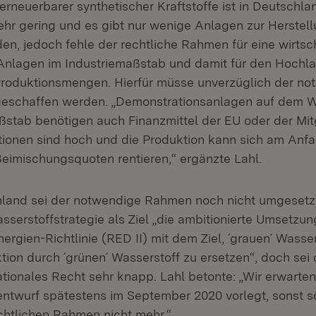
erneuerbarer synthetischer Kraftstoffe ist in Deutschl
ehr gering und es gibt nur wenige Anlagen zur Herstel
en, jedoch fehle der rechtliche Rahmen für eine wirtsc
Anlagen im Industriemaßstab und damit für den Hochlau
roduktionsmengen. Hierfür müsse unverzüglich der no
eschaffen werden. „Demonstrationsanlagen auf dem 
aßstab benötigen auch Finanzmittel der EU oder der Mit
itionen sind hoch und die Produktion kann sich am Anf
Beimischungsquoten rentieren,“ ergänzte Lahl.
land sei der notwendige Rahmen noch nicht umgesetzt
serstoffstrategie als Ziel „
die ambitionierte Umsetzun
rgien-Richtlinie (RED II) mit dem Ziel, ´grauen´ Wasser
tion durch ´grünen´ Wasserstoff zu ersetzen“
, doch sei 
tionales Recht sehr knapp. Lahl betonte: „Wir erwarte
ntwurf spätestens im September 2020 vorlegt, sonst s
htlichen Rahmen nicht mehr.“