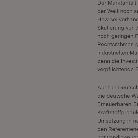
Der Marktanteil 
der Welt noch s
How sei vorhand
Skalierung von 
noch geringen P
Rechtsrahmen g
industriellen M
denn die Invest
verpflichtende 
Auch in Deutsch
die deutsche Was
Erneuerbaren-Ene
Kraftstoffproduk
Umsetzung in na
den Referentene
notwendigen rec