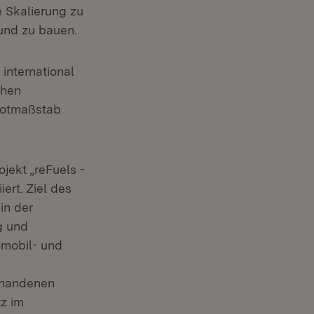
e Skalierung zu
 und zu bauen.
international
chen
ilotmaßstab
jekt „reFuels -
iert. Ziel des
in der
g und
mobil- und
rhandenen
z im