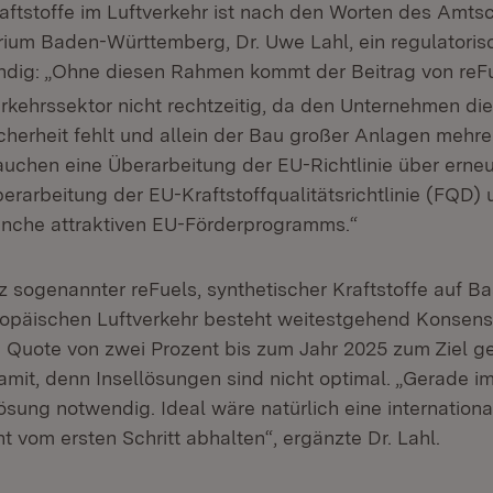
raftstoffe im Luftverkehr ist nach den Worten des Amts
rium Baden-Württemberg, Dr. Uwe Lahl, ein regulatori
ndig: „Ohne diesen Rahmen kommt der Beitrag von reF
kehrssektor nicht rechtzeitig, da den Unternehmen die 
erheit fehlt und allein der Bau großer Anlagen mehre
rauchen eine Überarbeitung der EU-Richtlinie über erne
berarbeitung der EU-Kraftstoffqualitätsrichtlinie (FQD)
ranche attraktiven EU-Förderprogramms.“
z sogenannter reFuels, synthetischer Kraftstoffe auf Ba
ropäischen Luftverkehr besteht weitestgehend Konsens.
ne Quote von zwei Prozent bis zum Jahr 2025 zum Ziel g
mit, denn Insellösungen sind nicht optimal. „Gerade im
ösung notwendig. Ideal wäre natürlich eine internation
ht vom ersten Schritt abhalten“, ergänzte Dr. Lahl.