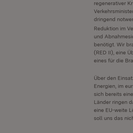
regenerativer K
Verkehrsministe
dringend notwe
Reduktion im Ver
und Abnahmesich
benötigt. Wir b
(RED II), eine Ü
eines für die B
Über den Einsat
Energien, im eu
sich bereits ei
Länder ringen da
eine EU-weite L
soll uns das nic