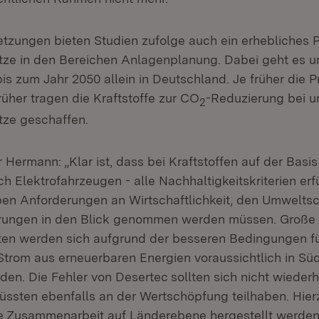
zungen bieten Studien zufolge auch ein erhebliches Po
tze in den Bereichen Anlagenplanung. Dabei geht es 
is zum Jahr 2050 allein in Deutschland. Je früher die 
rüher tragen die Kraftstoffe zur CO
-Reduzierung bei 
2
tze geschaffen.
 Hermann: „Klar ist, dass bei Kraftstoffen auf der Basis
 Elektrofahrzeugen - alle Nachhaltigkeitskriterien erf
en Anforderungen an Wirtschaftlichkeit, den Umwelts
erungen in den Blick genommen werden müssen. Große
ten werden sich aufgrund der besseren Bedingungen fü
Strom aus erneuerbaren Energien voraussichtlich in Sü
den. Die Fehler von Desertec sollten sich nicht wiederh
üssten ebenfalls an der Wertschöpfung teilhaben. Hie
e Zusammenarbeit auf Länderebene hergestellt werden