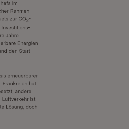
chefs im
scher Rahmen
uels zur CO
-
2
Investitions-
re Jahre
uerbare Energien
 und den Start
sis erneuerbarer
 Frankreich hat
esetzt, andere
 Luftverkehr ist
ale Lösung, doch