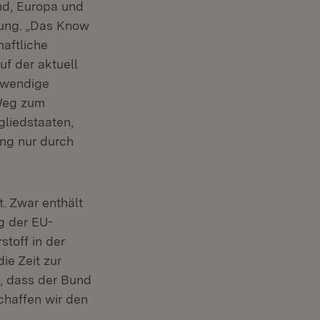
and, Europa und
lung. „Das Know
haftliche
f der aktuell
twendige
Weg zum
gliedstaaten,
ang nur durch
. Zwar enthält
g der EU-
stoff in der
die Zeit zur
n, dass der Bund
chaffen wir den