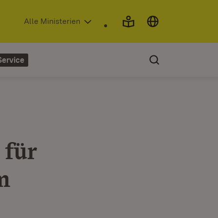
(Öffnet in neuem Fenster)
Alle Ministerien
Service
 für
m