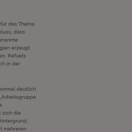
 für das Thema
luss, dass
enannte
rgien erzeugt
en. Refuels
h in der
einmal deutlich
 „Arbeitsgruppe
e
 sich die
Hintergrund,
it mehreren