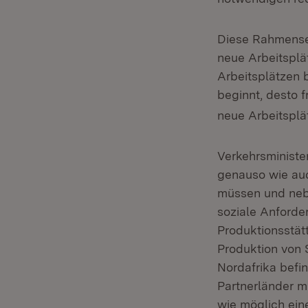
Diese Rahmenset
neue Arbeitsplä
Arbeitsplätzen b
beginnt, desto f
neue Arbeitsplä
Verkehrsminister
genauso wie auch
müssen und neb
soziale Anford
Produktionsstät
Produktion von 
Nordafrika befin
Partnerländer m
wie möglich ein