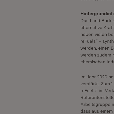
Hintergrundinf
Das Land Baden-
alternative Kra
neben vielen b
reFuels“ – synth
werden, einen B
werden zudem ne
chemischen Indu
Im Jahr 2020 ha
verstärkt. Zum 
reFuels“ im Verk
Referentenstelle
Arbeitsgruppe m
dass aus einem 