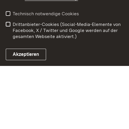
Kontakt
Datenschutz
Benutzungshinweise
Erklärung zur
Technisch notwendige Cookies
Barrierefreiheit
Drittanbieter-Cookies (Social-Media-Elemente von
Impressum
Cookies
Facebook, X / Twitter und Google werden auf der
gesamten Webseite aktiviert.)
Akzeptieren
Link zum Landesportal