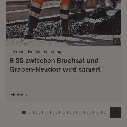
Fahrbahndeckenerneuerung
B 35 zwischen Bruchsal und
Graben-Neudorf wird saniert
Mehr
Zu Kachel: 0
Zu Kachel: 1
Zu Kachel: 2
Zu Kachel: 3
Zu Kachel: 4
Zu Kachel: 5
Zu Kachel: 6
Zu Kachel: 7
Zu Kachel: 8
Zu Kachel: 9
Zu Kachel: 10
Zu Kachel: 11
Zu Kachel: 12
Zu Kachel: 1
Zu Kachel