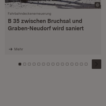
Fahrbahndeckenerneuerung
B 35 zwischen Bruchsal und
Graben-Neudorf wird saniert
Mehr
Zu Kachel: 0
Zu Kachel: 1
Zu Kachel: 2
Zu Kachel: 3
Zu Kachel: 4
Zu Kachel: 5
Zu Kachel: 6
Zu Kachel: 7
Zu Kachel: 8
Zu Kachel: 9
Zu Kachel: 10
Zu Kachel: 11
Zu Kachel: 12
Zu Kachel: 1
Zu Kachel