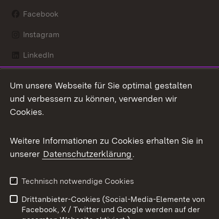
Facebook
Instagram
LinkedIn
Mastodon
Um unsere Webseite für Sie optimal gestalten
X / Twitter
und verbessern zu können, verwenden wir
Cookies.
Youtube
Weitere Informationen zu Cookies erhalten Sie in
Zum 
unserer
Datenschutzerklärung
.
Kontakt
Datenschutz
Benutzungshinweise
Erklärung zur
Technisch notwendige Cookies
Barrierefreiheit
Drittanbieter-Cookies (Social-Media-Elemente von
Impressum
Cookies
Facebook, X / Twitter und Google werden auf der