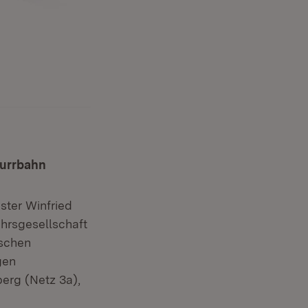
Murrbahn
ster Winfried
hrsgesellschaft
ischen
gen
erg (Netz 3a),