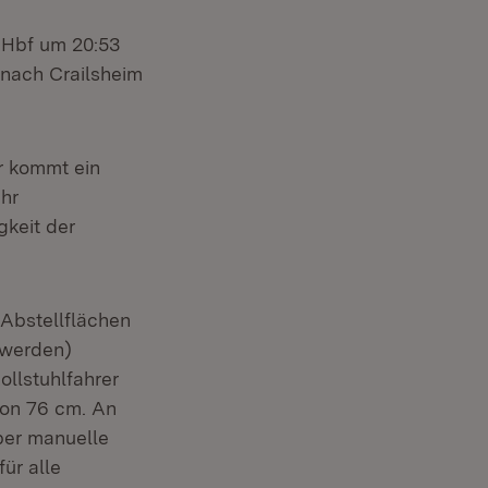
g Hbf um 20:53
 nach Crailsheim
r kommt ein
hr
keit der
Abstellflächen
 werden)
ollstuhlfahrer
von 76 cm. An
ber manuelle
ür alle