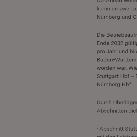
Go-Ahead weite
kommen zwei zus
Nürnberg und Cr
Die Betriebsauf
Ende 2032 gülti
pro Jahr und bi
Baden-Württemb
worden war. Wie
Stuttgart Hbf –
Nürnberg Hbf.
Durch Überlage
Abschnitten dic
• Abschnitt Stu
mit den Leistun