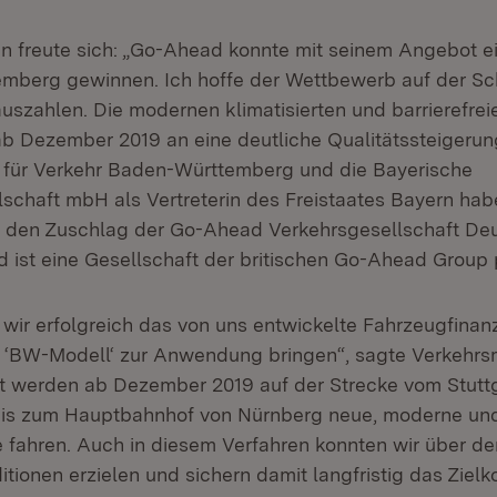
n freute sich: „Go-Ahead konnte mit seinem Angebot e
mberg gewinnen. Ich hoffe der Wettbewerb auf der Sch
auszahlen. Die modernen klimatisierten und barrierefrei
 Dezember 2019 an eine deutliche Qualitätssteigerun
 für Verkehr Baden-Württemberg und die Bayerische
schaft mbH als Vertreterin des Freistaates Bayern hab
 den Zuschlag der Go-Ahead Verkehrsgesellschaft D
d ist eine Gesellschaft der britischen Go-Ahead Group 
 wir erfolgreich das von uns entwickelte Fahrzeugfinan
‘BW-Modell‘ zur Anwendung bringen“, sagte Verkehrsm
 werden ab Dezember 2019 auf der Strecke vom Stuttg
is zum Hauptbahnhof von Nürnberg neue, moderne und
e fahren. Auch in diesem Verfahren konnten wir über 
itionen erzielen und sichern damit langfristig das Ziel