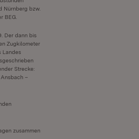
ndstunden
d Nürnberg bzw.
er BEG.
. Der dann bis
nen Zugkilometer
s Landes
sgeschrieben
ender Strecke:
– Ansbach –
enden
rktagen zusammen