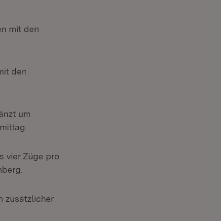
en mit den
mit den
gänzt um
mittag.
s vier Züge pro
nberg.
n zusätzlicher