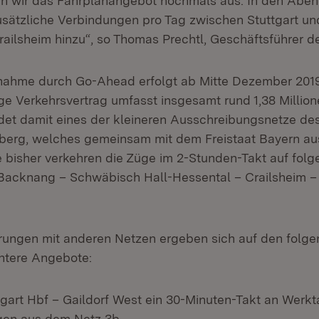
n wir das Fahrplanangebot nochmals aus: In den Abe
ätzliche Verbindungen pro Tag zwischen Stuttgart un
ailsheim hinzu“, so Thomas Prechtl, Geschäftsführer d
nahme durch Go-Ahead erfolgt ab Mitte Dezember 2019
ge Verkehrsvertrag umfasst insgesamt rund 1,38 Millio
ldet damit eines der kleineren Ausschreibungsnetze de
erg, welches gemeinsam mit dem Freistaat Bayern au
 bisher verkehren die Züge im 2-Stunden-Takt auf folg
 Backnang – Schwäbisch Hall-Hessental – Crailsheim 
rungen mit anderen Netzen ergeben sich auf den folg
htere Angebote:
ttgart Hbf – Gaildorf West ein 30-Minuten-Takt an We
gen aus dem Netz 3b.