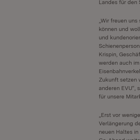
Landes für den 
„Wir freuen uns
können und woll
und kundenorien
Schienenperson
Krispin, Geschä
werden auch im 
Eisenbahnverkeh
Zukunft setzen 
anderen EVU“, so
für unsere Mitarb
„Erst vor wenig
Verlängerung d
neuen Haltes in