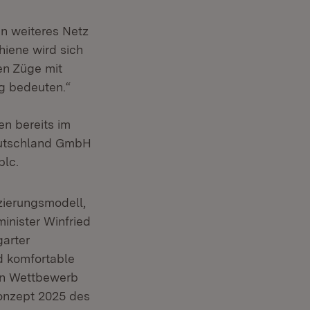
in weiteres Netz
iene wird sich
en Züge mit
g bedeuten.“
en bereits im
eutschland GmbH
plc.
zierungsmodell,
inister Winfried
arter
 komfortable
den Wettbewerb
konzept 2025 des