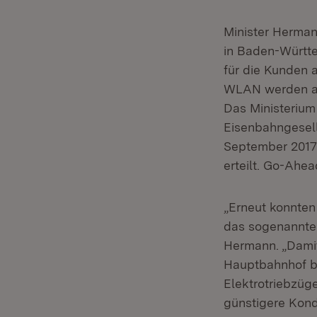
Minister Herman
in Baden-Württe
für die Kunden 
WLAN werden ab
Das Ministerium
Eisenbahngesell
September 2017
erteilt. Go-Ahea
„Erneut konnten
das sogenannte 
Hermann. „Damit
Hauptbahnhof b
Elektrotriebzüg
günstigere Kond