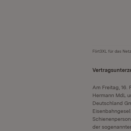
Flirt3XL für das Net
Vertragsunterz
Am Freitag, 16.
Hermann MdL und
Deutschland Gm
Eisenbahngesell
Schienenpersone
der sogenannten