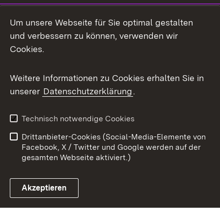
Mastodon
Um unsere Webseite für Sie optimal gestalten
X / Twitter
und verbessern zu können, verwenden wir
Cookies.
Youtube
Weitere Informationen zu Cookies erhalten Sie in
Zum 
unserer
Datenschutzerklärung
.
Kontakt
Datenschutz
Benutzungshinweise
Erklärung zur
Technisch notwendige Cookies
Barrierefreiheit
Drittanbieter-Cookies (Social-Media-Elemente von
Impressum
Cookies
Facebook, X / Twitter und Google werden auf der
gesamten Webseite aktiviert.)
Akzeptieren
Link zum Landesportal