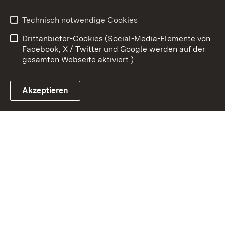
Benutzungshinweise
Erklärung zur
Technisch notwendige Cookies
Barrierefreiheit
Drittanbieter-Cookies (Social-Media-Elemente von
Impressum
Cookies
Facebook, X / Twitter und Google werden auf der
gesamten Webseite aktiviert.)
Akzeptieren
Link zum Landesportal