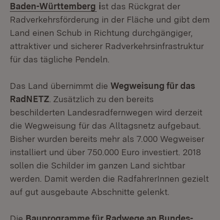
(Öffnet in neuem Fenster)
Baden-Württemberg
i
st das Rückgrat der
Radverkehrsförderung in der Fläche und gibt dem
Land einen Schub in Richtung durchgängiger,
attraktiver und sicherer Radverkehrsinfrastruktur
für das tägliche Pendeln.
Das Land übernimmt die
Wegweisung für das
RadNETZ
. Zusätzlich zu den bereits
beschilderten Landesradfernwegen wird derzeit
die Wegweisung für das Alltagsnetz aufgebaut.
Bisher wurden bereits mehr als 7.000 Wegweiser
installiert und über 750.000 Euro investiert. 2018
sollen die Schilder im ganzen Land sichtbar
werden. Damit werden die RadfahrerInnen gezielt
auf gut ausgebaute Abschnitte gelenkt.
Die
Bauprogramme für Radwege an Bundes-