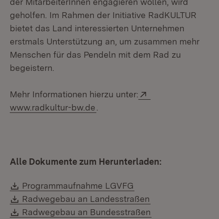
der MitarbeiterInnen engagieren wollen, wird
geholfen. Im Rahmen der Initiative RadKULTUR
bietet das Land interessierten Unternehmen
erstmals Unterstützung an, um zusammen mehr
Menschen für das Pendeln mit dem Rad zu
begeistern.
Extern:
Mehr Informationen hierzu unter:
(Öffnet in neuem Fenster)
www.radkultur-bw.de
.
Alle Dokumente zum Herunterladen:
Download:
(Öffnet in neuem Fen
Programmaufnahme LGVFG
Download:
(Öffnet in neuem
Radwegebau an Landesstraßen
Download:
(Öffnet in neuem
Radwegebau an Bundesstraßen