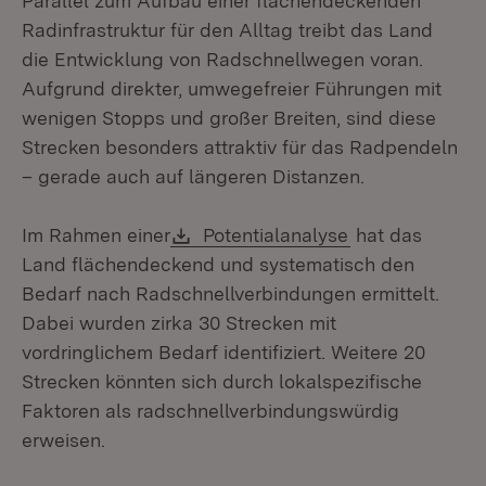
Parallel zum Aufbau einer flächendeckenden
Radinfrastruktur für den Alltag treibt das Land
die Entwicklung von Radschnellwegen voran.
Aufgrund direkter, umwegefreier Führungen mit
wenigen Stopps und großer Breiten, sind diese
Strecken besonders attraktiv für das Radpendeln
– gerade auch auf längeren Distanzen.
Download:
(Öffnet in neue
Im Rahmen einer
Potentialanalyse
hat das
Land flächendeckend und systematisch den
Bedarf nach Radschnellverbindungen ermittelt.
Dabei wurden zirka 30 Strecken mit
vordringlichem Bedarf identifiziert. Weitere 20
Strecken könnten sich durch lokalspezifische
Faktoren als radschnellverbindungswürdig
erweisen.