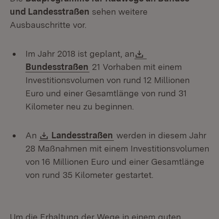
und Landesstraßen
sehen weitere
Ausbauschritte vor.
Download:
Im Jahr 2018 ist geplant, an
(Öffnet in neuem Fenster)
Bundesstraßen
21 Vorhaben mit einem
Investitionsvolumen von rund 12 Millionen
Euro und einer Gesamtlänge von rund 31
Kilometer neu zu beginnen.
Download:
(Öffnet in neuem Fenster
An
Landesstraßen
werden in diesem Jahr
28 Maßnahmen mit einem Investitionsvolumen
von 16 Millionen Euro und einer Gesamtlänge
von rund 35 Kilometer gestartet.
Um die Erhaltung der Wege in einem guten