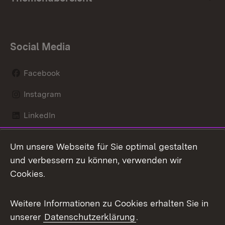
Social Media
Facebook
Instagram
LinkedIn
Mastodon
Um unsere Webseite für Sie optimal gestalten
X / Twitter
und verbessern zu können, verwenden wir
Cookies.
Youtube
Weitere Informationen zu Cookies erhalten Sie in
Zum 
unserer
Datenschutzerklärung
.
Kontakt
Datenschutz