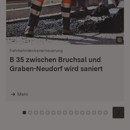
Fahrbahndeckenerneuerung
B 35 zwischen Bruchsal und
Graben-Neudorf wird saniert
Mehr
Zu Kachel: 0
Zu Kachel: 1
Zu Kachel: 2
Zu Kachel: 3
Zu Kachel: 4
Zu Kachel: 5
Zu Kachel: 6
Zu Kachel: 7
Zu Kachel: 8
Zu Kachel: 9
Zu Kachel: 10
Zu Kachel: 11
Zu Kachel: 12
Zu Kachel: 1
Zu Kachel