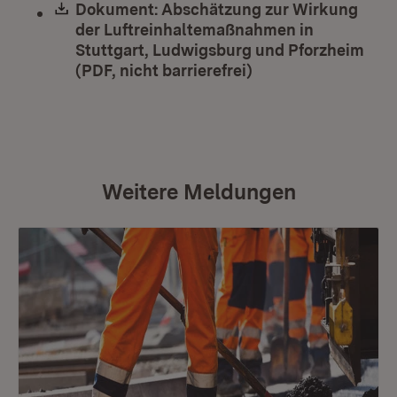
Download:
Dokument: Abschätzung zur Wirkung
der Luftreinhaltemaßnahmen in
Stuttgart, Ludwigsburg und Pforzheim
(PDF, nicht barrierefrei)
(Öffnet in neuem F
Weitere Meldungen