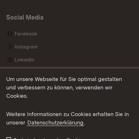
Social Media
Facebook
Instagram
LinkedIn
Mastodon
Um unsere Webseite für Sie optimal gestalten
X / Twitter
und verbessern zu können, verwenden wir
Cookies.
Youtube
Weitere Informationen zu Cookies erhalten Sie in
Zum 
unserer
Datenschutzerklärung
.
Kontakt
Datenschutz
Benutzungshinweise
Erklärung zur