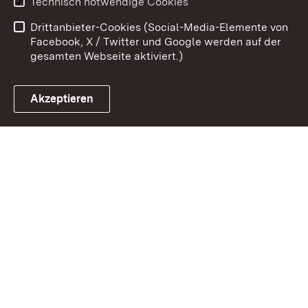
Technisch notwendige Cookies
Barrierefreiheit
Drittanbieter-Cookies (Social-Media-Elemente von
Impressum
Cookies
Facebook, X / Twitter und Google werden auf der
gesamten Webseite aktiviert.)
Akzeptieren
Link zum Landesportal