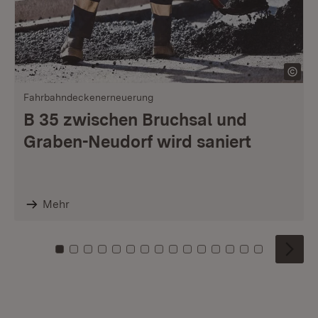
Fahrbahndeckenerneuerung
B 35 zwischen Bruchsal und
Graben-Neudorf wird saniert
Mehr
Zu Kachel: 0
Zu Kachel: 1
Zu Kachel: 2
Zu Kachel: 3
Zu Kachel: 4
Zu Kachel: 5
Zu Kachel: 6
Zu Kachel: 7
Zu Kachel: 8
Zu Kachel: 9
Zu Kachel: 10
Zu Kachel: 11
Zu Kachel: 12
Zu Kachel: 1
Zu Kachel