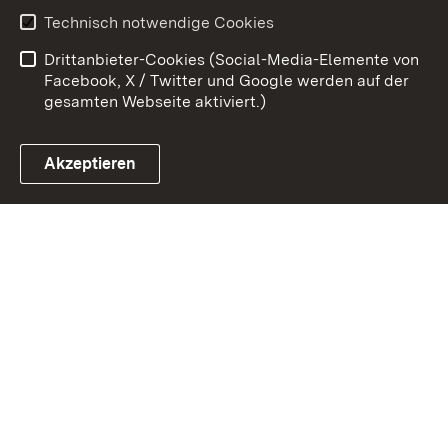
Benutzungshinweise
Erklärung zur
Technisch notwendige Cookies
Barrierefreiheit
Drittanbieter-Cookies (Social-Media-Elemente von
Impressum
Cookies
Facebook, X / Twitter und Google werden auf der
gesamten Webseite aktiviert.)
Akzeptieren
Link zum Landesportal