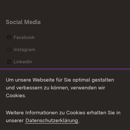
Social Media
Facebook
Instagram
LinkedIn
Mastodon
Um unsere Webseite für Sie optimal gestalten
X / Twitter
und verbessern zu können, verwenden wir
Cookies.
Youtube
Weitere Informationen zu Cookies erhalten Sie in
Zum 
unserer
Datenschutzerklärung
.
Kontakt
Datenschutz