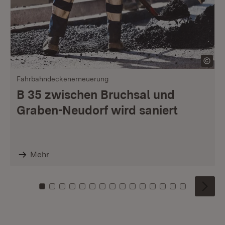
Fahrbahndeckenerneuerung
B 35 zwischen Bruchsal und
Graben-Neudorf wird saniert
Mehr
Zu Kachel: 0
Zu Kachel: 1
Zu Kachel: 2
Zu Kachel: 3
Zu Kachel: 4
Zu Kachel: 5
Zu Kachel: 6
Zu Kachel: 7
Zu Kachel: 8
Zu Kachel: 9
Zu Kachel: 10
Zu Kachel: 11
Zu Kachel: 12
Zu Kachel: 1
Zu Kachel