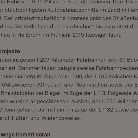
in Höhe von 6,75 Millionen Euro überwiesen. Damit wu
r stauträchtigsten Autobahnabschnitte im Land mit e
t. Der privatwirtschaftliche Konzessionär des Straßenb
 dass der Verkehr in diesem Abschnitt bis zum Start de
u in Heilbronn im Frühjahr 2019 flüssiger läuft.
rojekte
urden insgesamt 209 Kilometer Fahrbahnen und 37 Bau
aniert. Darunter fallen beispielsweise Fahrbahndeck
 und Gaiberg im Zuge der L 600, der L 515 zwischen 
L 514 zwischen Althausen und Neunkirchen sowie der 
 Rheintalbahn bei Riegel im Zuge der L 113. Folgende 
 wurden abgeschlossen: Ausbau der L 536 Wilhelms
 Ortsumgehung Darmsheim im Zuge der L 1182 sowie der
rdt-Hütten und Wielandsweiler.
dwege kommt voran