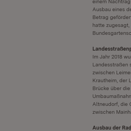
einem Nachtrag 
Ausbau eines de
Betrag geförder
hatte zugesagt,
Bundesgartenscha
Landesstraßenp
Im Jahr 2018 w
Landesstraßen s
zwischen Leimen
Krautheim, der 
Brücke über die
Umbaumaßnahmen
Altneudorf, die
zwischen Mainha
Ausbau der Ra