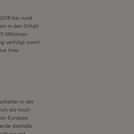
018 bei rund
ein in den Erhalt
5 Millionen
ng verfolgt somit
ive ihrer
rbeiter in der
sich die hoch
onen Europas
werde deshalb
altung mit