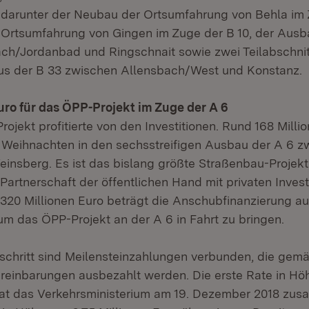
darunter der Neubau der Ortsumfahrung von Behla im 
Ortsumfahrung von Gingen im Zuge der B 10, der Ausb
ch/Jordanbad und Ringschnait sowie zwei Teilabschnit
s der B 33 zwischen Allensbach/West und Konstanz.
uro für das ÖPP-Projekt im Zuge der A 6
jekt profitierte von den Investitionen. Rund 168 Milli
r Weihnachten in den sechsstreifigen Ausbau der A 6 z
insberg. Es ist das bislang größte Straßenbau-Projekt
Partnerschaft der öffentlichen Hand mit privaten Inves
320 Millionen Euro beträgt die Anschubfinanzierung a
um das ÖPP-Projekt an der A 6 in Fahrt zu bringen.
schritt sind Meilensteinzahlungen verbunden, die gem
ereinbarungen ausbezahlt werden. Die erste Rate in Hö
hat das Verkehrsministerium am 19. Dezember 2018 zu