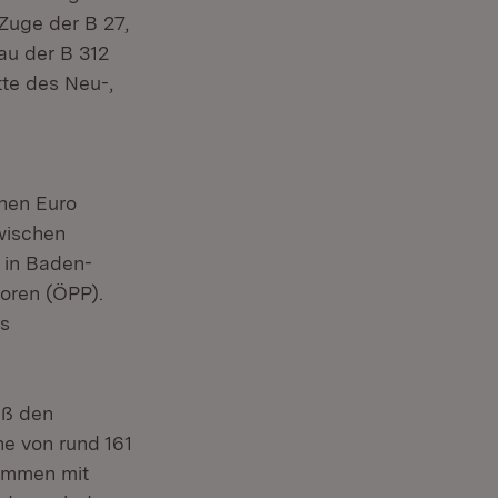
Zuge der B 27,
au der B 312
te des Neu-,
onen Euro
wischen
 in Baden-
toren (ÖPP).
us
äß den
he von rund 161
sammen mit