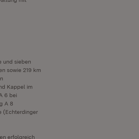
e und sieben
nen sowie 219 km
en
nd Kappel im
A 6 bei
g A 8
e (Echterdinger
n erfolgreich