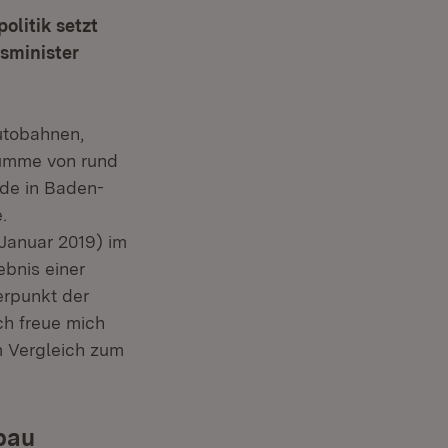
olitik setzt
sminister
utobahnen,
summe von rund
rde in Baden-
.
 Januar 2019) im
ebnis einer
erpunkt der
ch freue mich
m Vergleich zum
nbau