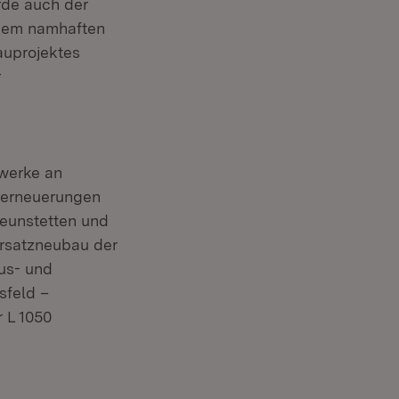
rde auch der
inem namhaften
auprojektes
r
werke an
enerneuerungen
Neunstetten und
Ersatzneubau der
Aus- und
feld –
 L 1050