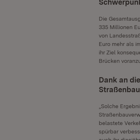
Schwerpunk
Die Gesamtausg
335 Millionen Eu
von Landesstraß
Euro mehr als im
ihr Ziel konsequ
Brücken voranzu
Dank an die
Straßenbau
„Solche Ergebnis
Straßenbauverwal
belastete Verkeh
spürbar verbess
auch ihr diesjä