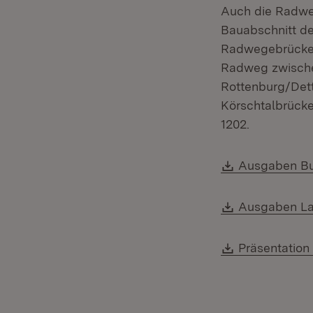
Auch die Radweg
Bauabschnitt de
Radwegebrücken 
Radweg zwische
Rottenburg/Dett
Körschtalbrücke
1202.
Download:
Ausgaben Bu
Download:
Ausgaben La
Download:
Präsentation