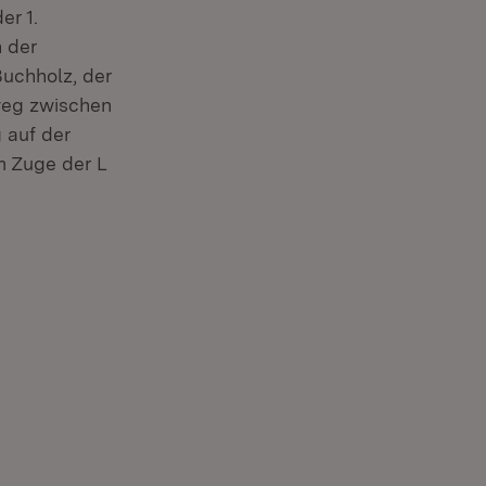
er 1.
 der
uchholz, der
weg zwischen
 auf der
m Zuge der L