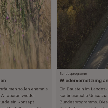
Bundesprogramm
gen
Wiedervernetzung an
nsräumen sollen ehemals
Ein Baustein im Landesk
ildtieren wieder
kontinuierliche Umsetz
wurde ein Konzept
Bundesprogramms. Diese