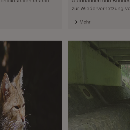
onfliktstellen erstellt.
Autobahnen und Bundess
zur Wiedervernetzung v
Mehr