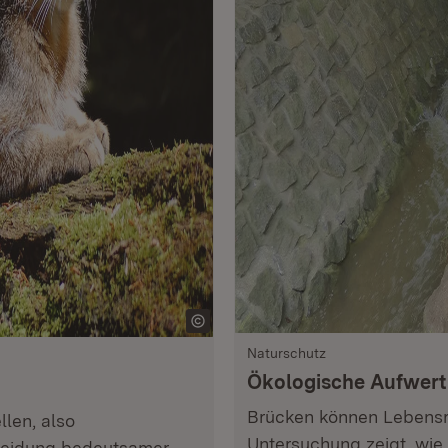
Naturschutz
Ökologische Aufwert
Brücken können Lebensr
llen, also
Untersuchung zeigt, wie
hneidung bedeutsamer