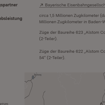
Extern:
gspartner
Bayerische Eisenbahngesellsch
circa 1,5 Millionen Zugkilometer (
ebsleistung
Millionen Zugkilometer in Baden-
Züge der Baureihe 623 „Alstom Cor
(2-Teiler).
Züge der Baureihe 622 „Alstom Co
54“ (2-Teiler).