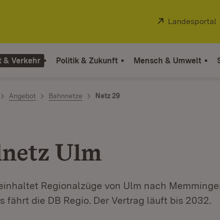
Extern:
Landesportal
t & Verkehr
Politik & Zukunft
Mensch & Umwelt
Angebot
Bahnnetze
Netz 29
lnetz Ulm
beinhaltet Regionalzüge von Ulm nach Memminge
 fährt die DB Regio. Der Vertrag läuft bis 2032.