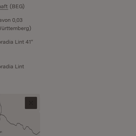
(Öffnet in neuem Fenster)
aft
(BEG)
davon 0,03
Württemberg)
adia Lint 41“
radia Lint
Original-Bild in neuem Tab öffnen