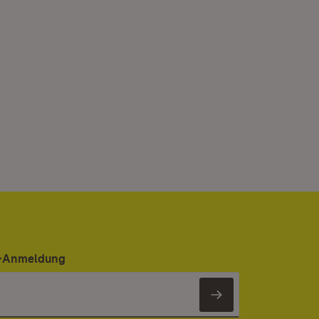
er-Anmeldung
Newsletter 