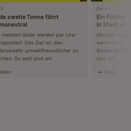
 3
Ziel 4
de zweite Tonne fährt
Ein Fünftel 
imaneutral
in Stadt und
e meisten Güter werden per Lkw
Weniger statt 
nsportiert. Das Ziel ist, den
wenn es um A
terverkehr umweltfreundlicher zu
Baden-Württem
hen. So weit sind wir.
sind wir.
Mehr
Mehr