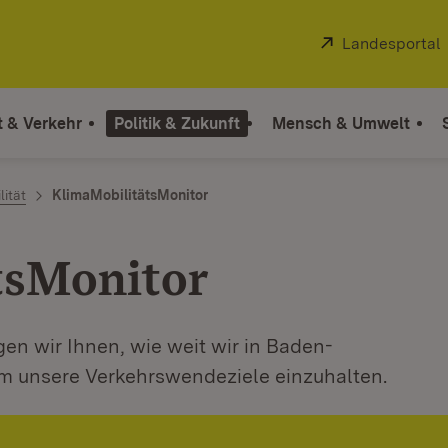
Extern:
Landesportal
t & Verkehr
Politik & Zukunft
Mensch & Umwelt
ität
KlimaMobilitätsMonitor
tsMonitor
en wir Ihnen, wie weit wir in Baden-
 unsere Verkehrswendeziele einzuhalten.