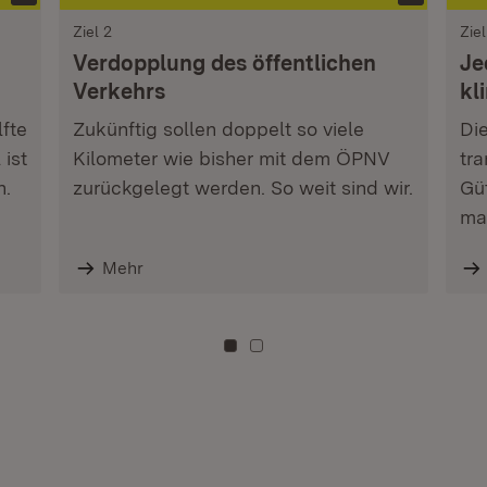
Ziel 2
Ziel
Verdopplung des öffentlichen
Je
Verkehrs
kl
fte
Zukünftig sollen doppelt so viele
Di
 ist
Kilometer wie bisher mit dem ÖPNV
tra
n.
zurückgelegt werden. So weit sind wir.
Gü
mac
Mehr
Zu Kachel: 0
Zu Kachel: 3