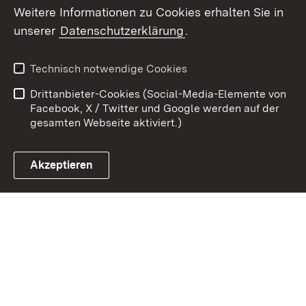
Weitere Informationen zu Cookies erhalten Sie in
Zum 
unserer
Datenschutzerklärung
.
Kontakt
Datenschutz
Benutzungshinweise
Erklärung zur
Technisch notwendige Cookies
Barrierefreiheit
Drittanbieter-Cookies (Social-Media-Elemente von
Impressum
Cookies
Facebook, X / Twitter und Google werden auf der
gesamten Webseite aktiviert.)
Akzeptieren
Link zum Landesportal