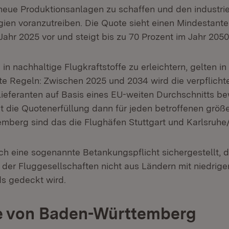
n neue Produktionsanlagen zu schaffen und den industri
gien voranzutreiben. Die Quote sieht einen Mindestante
ahr 2025 vor und steigt bis zu 70 Prozent im Jahr 2050
in nachhaltige Flugkraftstoffe zu erleichtern, gelten i
te Regeln: Zwischen 2025 und 2034 wird die verpflic
flieferanten auf Basis eines EU-weiten Durchschnitts b
gt die Quotenerfüllung dann für jeden betroffenen größ
mberg sind das die Flughäfen Stuttgart und Karlsruh
h eine sogenannte Betankungspflicht sichergestellt, 
f der Fluggesellschaften nicht aus Ländern mit niedrige
s gedeckt wird.
ie von Baden-Württemberg