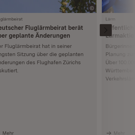
uglärmbeirat
Lärm
eutscher Fluglärmbeirat berät
Öffentlich
ber geplante Änderungen
Lärmaktio
r Fluglärmbeirat hat in seiner
Bürgerinnen
ngsten Sitzung über die geplanten
Planung zum
derungen des Flughafen Zürichs
Über 100.0
skutiert.
Württember
Verkehrslärm
Mehr
Mehr