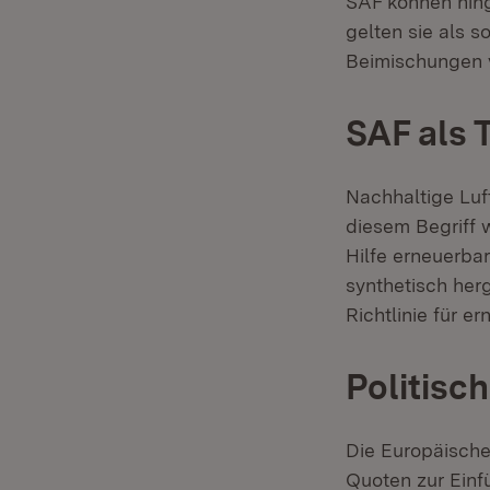
SAF können hin
gelten sie als s
Beimischungen v
SAF als T
Nachhaltige Luf
diesem Begriff 
Hilfe erneuerba
synthetisch herg
Richtlinie für e
Politis
Die Europäische
Quoten zur Einfü