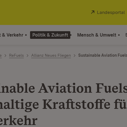
Extern:
Landesportal
t & Verkehr
Politik & Zukunft
Mensch & Umwelt
e
ReFuels
Allianz Neues Fliegen
Sustainable Aviation Fuel
inable Aviation Fuels
altige Kraftstoffe fü
erkehr