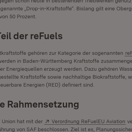
gegen schon heute in bestehenden Triebwerken genutz
ogenannte „Drop-in-Kraftstoffe“. Bislang gilt eine Oberg
on 50 Prozent.
eil der reFuels
tkraftstoffe gehören zur Kategorie der sogenannten
re
werden in Baden-Württemberg Kraftstoffe zusammengef
rer Energiequellen erzeugt werden. Dazu gehören Wasse
estellte Kraftstoffe sowie nachhaltige Biokraftstoffe, w
rneuerbare Energien (RED) definiert sind.
che Rahmensetzung
Extern:
(Ö
 Union hat mit der
Verordnung ReFuelEU Aviation
ve
hrung von SAF beschlossen. Ziel ist es, Planungssicher