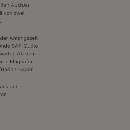
ellen Ausbau
il von zwei
.
n der Anfangszeit
htende SAF-Quote
ewertet. Ab dem
eren Flughafen.
e/Baden-Baden.
dass der
ren