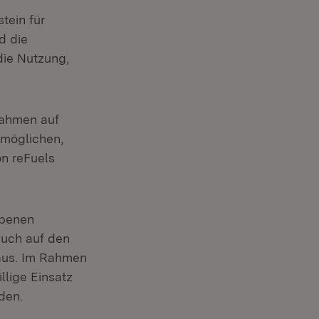
tein für
d die
die Nutzung,
 Rahmen auf
rmöglichen,
on reFuels
ebenen
auch auf den
naus. Im Rahmen
illige Einsatz
den.