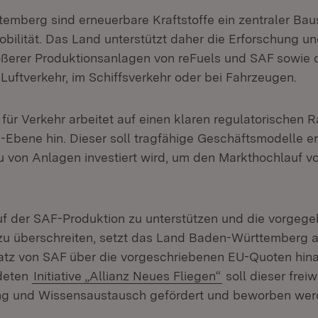
emberg sind erneuerbare Kraftstoffe ein zentraler Baus
obilität. Das Land unterstützt daher die Erforschung un
ßerer Produktionsanlagen von reFuels und SAF sowie 
Luftverkehr, im Schiffsverkehr oder bei Fahrzeugen.
 für Verkehr arbeitet auf einen klaren regulatorischen
Ebene hin. Dieser soll tragfähige Geschäftsmodelle e
u von Anlagen investiert wird, um den Markthochlauf v
f der SAF-Produktion zu unterstützen und die vorgeg
zu überschreiten, setzt das Land Baden-Württemberg 
nsatz von SAF über die vorgeschriebenen EU-Quoten hi
deten
Initiative „Allianz Neues Fliegen“
soll dieser freiw
ng und Wissensaustausch gefördert und beworben wer