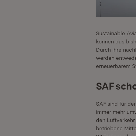
Sustainable Avia
können das bishe
Durch ihre nach
werden entweder
erneuerbarem St
SAF scho
SAF sind für de
immer mehr umwe
den Luftverkehr
betriebene Mitt