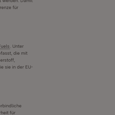
t werden. Damit
renze für
Fuels
. Unter
asst, die mit
rstoff,
ie sie in der EU-
ffnet in neuem Fenster)
rbindliche
heit für