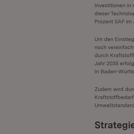
Investitionen i
dieser Technolo
Prozent SAF im J
Um den Einstieg 
noch vereinfach
durch Kraftstof
Jahr 2035 erfol
In Baden-Württe
Zudem wird durc
Kraftstoffbedar
Umweltstandard
Strateg