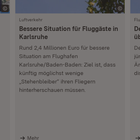
Luftverkehr
Fl
Bessere Situation für Fluggäste in
D
Karlsruhe
ü
Rund 2,4 Millionen Euro für bessere
De
Situation am Flughafen
jü
Karlsruhe/Baden-Baden: Ziel ist, dass
Än
künftig möglichst wenige
di
„Stehenbleiber“ ihren Fliegern
hinterherschauen müssen.
Mehr