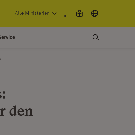
(Öffnet in neuem Fenster)
Alle Ministerien
Service
s
:
r den