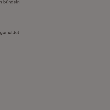
n bündeln.
angemeldet
Öffnet in neuem Fenster)
 in neuem Fenster)
t in neuem Fenster)