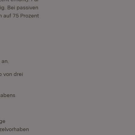
g. Bei passiven
 auf 75 Prozent
 an.
b von drei
habens
ige
nzelvorhaben