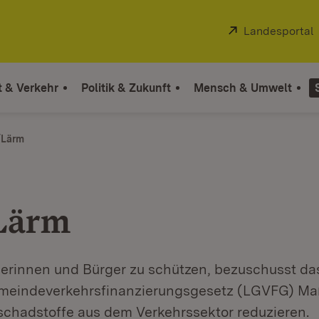
Extern:
Landesportal
t & Verkehr
Politik & Zukunft
Mensch & Umwelt
/Lärm
Lärm
erinnen und Bürger zu schützen, bezuschusst da
meindeverkehrsfinanzierungsgesetz (LGVFG) Ma
schadstoffe aus dem Verkehrssektor reduzieren.