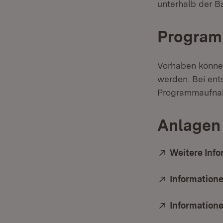
unterhalb der B
Progra
Vorhaben können
werden. Bei ent
Programmaufna
Anlagen 
Extern:
Weitere Inf
Extern:
Information
Extern:
Informatione