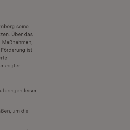
mberg seine
tzen. Über das
es Maßnahmen,
 Förderung ist
rte
eruhigter
fbringen leiser
aßen, um die