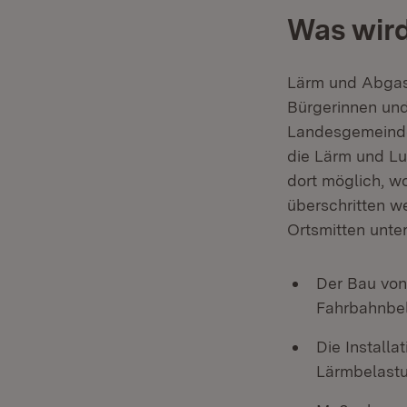
Was wird
Lärm und Abgas
Bürgerinnen und
Landesgemeinde
die Lärm und Lu
dort möglich, w
überschritten w
Ortsmitten unte
Der Bau von
Fahrbahnbe
Die Install
Lärmbelastu