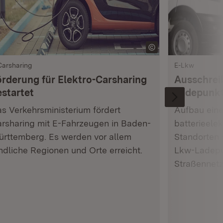
Carsharing
E-Lkw
örderung für Elektro-Carsharing
Ausschrei
estartet
Ladepunkt
s Verkehrsministerium fördert
Aufbau eine
rsharing mit E-Fahrzeugen in Baden-
batterieele
rttemberg. Es werden vor allem
Standorten 
ndliche Regionen und Orte erreicht.
Lkw-Ladepu
Straßennetz