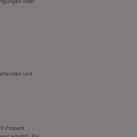
engungen oder
reifenden und
0 Prozent
ent erhöht). Für