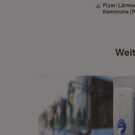
Download:
Flyer: Lärms
Kommune (PDF
Weit