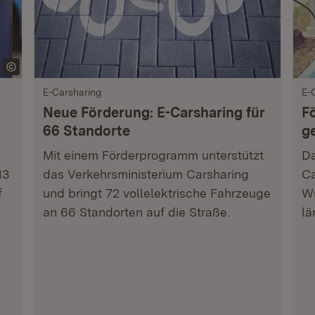
E-Carsharing
E-
Neue Förderung: E-Carsharing für
F
66 Standorte
g
Mit einem Förderprogramm unterstützt
Da
13
das Verkehrsministerium Carsharing
Ca
f
und bringt 72 vollelektrische Fahrzeuge
Wü
an 66 Standorten auf die Straße.
lä