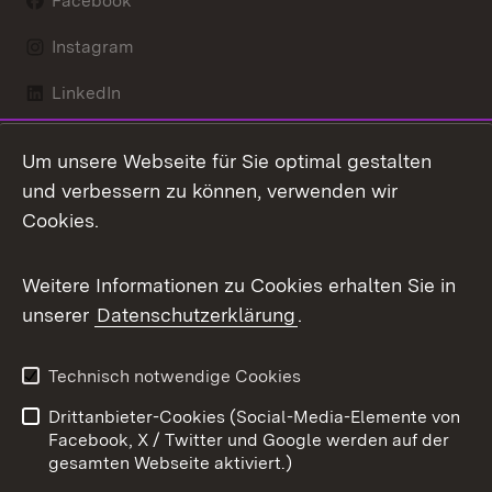
Facebook
Instagram
LinkedIn
Mastodon
Um unsere Webseite für Sie optimal gestalten
X / Twitter
und verbessern zu können, verwenden wir
Cookies.
Youtube
Weitere Informationen zu Cookies erhalten Sie in
Zum 
unserer
Datenschutzerklärung
.
Kontakt
Datenschutz
Benutzungshinweise
Erklärung zur
Technisch notwendige Cookies
Barrierefreiheit
Drittanbieter-Cookies (Social-Media-Elemente von
Impressum
Cookies
Facebook, X / Twitter und Google werden auf der
gesamten Webseite aktiviert.)