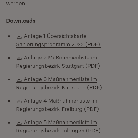
werden.
Downloads
Download:
Anlage 1 Übersichtskarte
(Öffnet in neu
Sanierungsprogramm 2022 (PDF)
Download:
Anlage 2 Maßnahmenliste im
(Öffnet in neu
Regierungsbezirk Stuttgart (PDF)
Download:
Anlage 3 Maßnahmenliste im
(Öffnet in ne
Regierungsbezirk Karlsruhe (PDF)
Download:
Anlage 4 Maßnahmenliste im
(Öffnet in neue
Regierungsbezirk Freiburg (PDF)
Download:
Anlage 5 Maßnahmenliste im
(Öffnet in neu
Regierungsbezirk Tübingen (PDF)