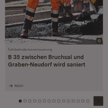
Fahrbahndeckenerneuerung
B 35 zwischen Bruchsal und
Graben-Neudorf wird saniert
Mehr
Zu Kachel: 0
Zu Kachel: 1
Zu Kachel: 2
Zu Kachel: 3
Zu Kachel: 4
Zu Kachel: 5
Zu Kachel: 6
Zu Kachel: 7
Zu Kachel: 8
Zu Kachel: 9
Zu Kachel: 10
Zu Kachel: 11
Zu Kachel: 12
Zu Kachel: 1
Zu Kachel